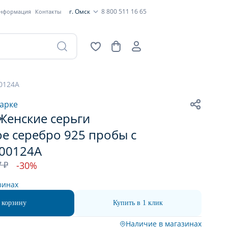
г. Омск
8 800 511 16 65
информация
Контакты
0124А
арке
Женские серьги
е серебро 925 пробы с
400124А
7 ₽
-30%
зинах
 корзину
Купить в 1 клик
Наличие в магазинах