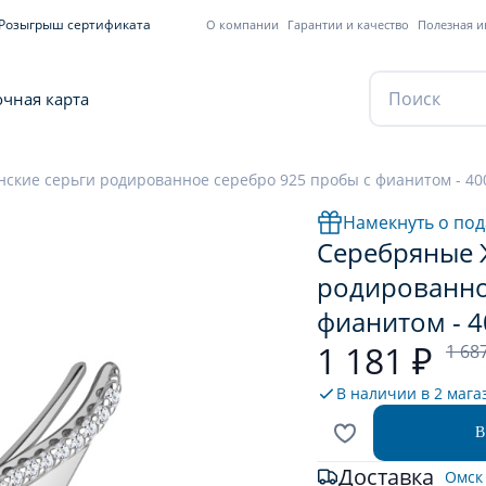
Розыгрыш сертификата
О компании
Гарантии и качество
Полезная 
чная карта
ские серьги родированное серебро 925 пробы с фианитом - 40
Намекнуть о под
Серебряные 
родированно
фианитом - 
1 181 ₽
1 68
В наличии в
2 мага
В
Доставка
Омск