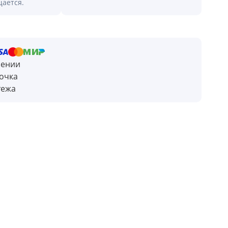
щается.
чении
очка
тежа