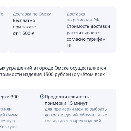
го
Доставка по Омску
Доставка
по регионам РФ
Бесплатно
Стоимость доставки
при заказе
рассчитывается
от 1 500 ₽
согласно тарифам
ТК
х украшений в городе Омске осуществляется
оимости изделия 1500 рублей (с учётом всех
ерки 300
Продолжительность
примерки 15 минут
го или
Для примерки можно выбрать
лий сумма
до трех изделий, обручальные
онечную
кольца до четырех изделий
е выкупе —