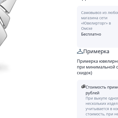
Самовывоз из любо
магазина сети
«Ювелирторг» в
Омске
Бесплатно
Примерка
Примерка ювелирны
при минимальной ст
скидок)
Стоимость прим
рублей
При выкупе одно
нескольких изде
учитывается в к
стоимость, при н