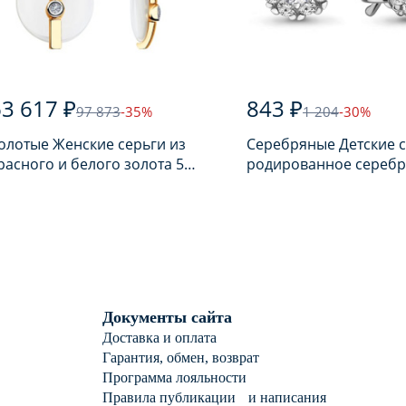
3 617 ₽
843 ₽
97 873
-35%
1 204
-30%
олотые Женские серьги из
Серебряные Детские 
расного и белого золота 585
родированное серебр
робы с бриллиантом
пробы с фианитом
Документы сайта
Доставка и оплата
Гарантия, обмен, возврат
Программа лояльности
Правила публикации и написания