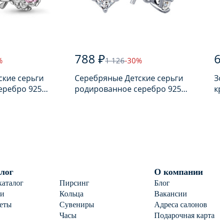
788 ₽
6
%
1 126
-30%
ские серьги
Серебряные Детские серьги
З
еребро 925
родированное серебро 925
к
ом
пробы с фианитом
п
лог
О компании
каталог
Пирсинг
Блог
ги
Кольца
Вакансии
еты
Сувениры
Адреса салонов
Часы
Подарочная карта