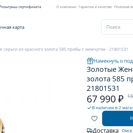
Розыгрыш сертификата
О компании
Гарантии и качество
Полезная 
чная карта
 серьги из красного золота 585 пробы с жемчугом - 21801531
Намекнуть о под
Золотые Женс
золота 585 п
21801531
67 990 ₽
13
В наличии в
2 мага
В
Доставка
Омск