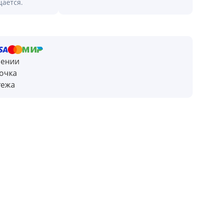
щается.
чении
очка
тежа