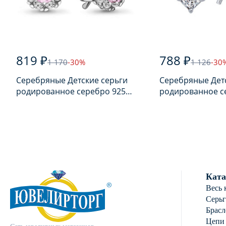
819 ₽
788 ₽
1 170
-30%
1 126
-30
Серебряные Детские серьги
Серебряные Дет
родированное серебро 925
родированное с
пробы с фианитом
пробы с фианит
Ката
Весь 
Серь
Брасл
Цепи