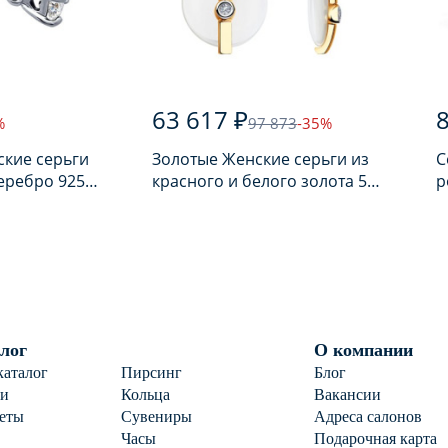
63 617 ₽
%
97 873
-35%
ские серьги
Золотые Женские серьги из
С
еребро 925
красного и белого золота 585
р
ом
пробы с бриллиантом
п
лог
О компании
каталог
Пирсинг
Блог
ги
Кольца
Вакансии
еты
Сувениры
Адреса салонов
Часы
Подарочная карта