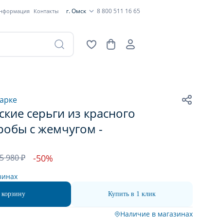
г. Омск
8 800 511 16 65
информация
Контакты
арке
кие серьги из красного
робы с жемчугом -
5 980 ₽
-50%
зинах
 корзину
Купить в 1 клик
Наличие в магазинах