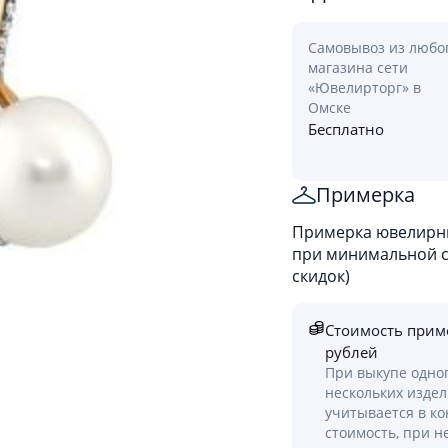
Самовывоз из любо
магазина сети
«Ювелирторг» в
Омске
Бесплатно
Примерка
Примерка ювелирны
при минимальной ст
скидок)
Стоимость прим
рублей
При выкупе одно
нескольких изде
учитывается в к
стоимость, при н