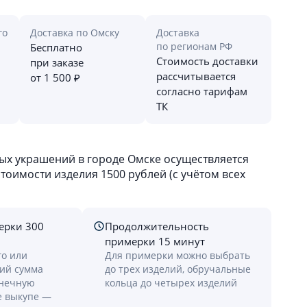
го
Доставка по Омску
Доставка
по регионам РФ
Бесплатно
Стоимость доставки
при заказе
рассчитывается
от 1 500 ₽
согласно тарифам
ТК
х украшений в городе Омске осуществляется
оимости изделия 1500 рублей (с учётом всех
ерки 300
Продолжительность
примерки 15 минут
го или
Для примерки можно выбрать
лий сумма
до трех изделий, обручальные
онечную
кольца до четырех изделий
е выкупе —