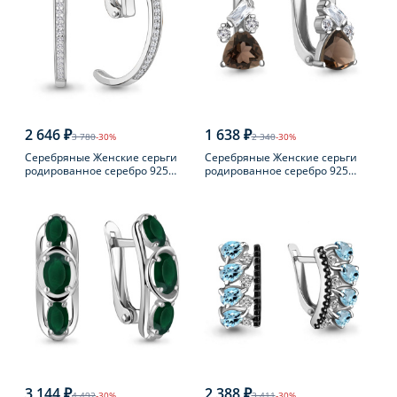
2 646 ₽
1 638 ₽
3 780
-30%
2 340
-30%
Серебряные Женские серьги
Серебряные Женские серьги
родированное серебро 925
родированное серебро 925
пробы с фианитом
пробы с раухтопазом
3 144 ₽
2 388 ₽
4 492
-30%
3 411
-30%