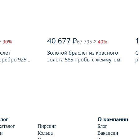
40 677 ₽
1
₽
-30%
67 795 ₽
-40%
слет
Золотой браслет из красного
С
еребро 925
золота 585 пробы с жемчугом
р
лью
п
лог
О компании
каталог
Пирсинг
Блог
ги
Кольца
Вакансии