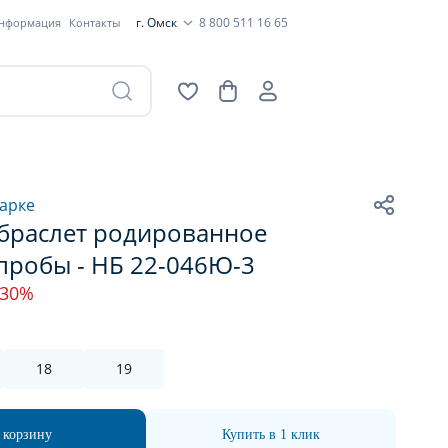
г. Омск
8 800 511 16 65
информация
Контакты
арке
браслет родированное
пробы - НБ 22-046Ю-3
-30%
18
19
 корзину
Купить в 1 клик