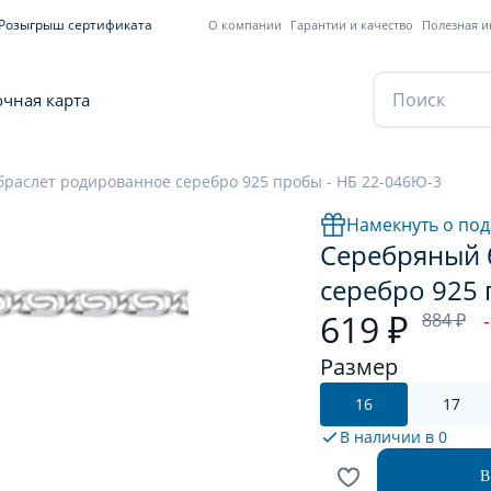
Розыгрыш сертификата
О компании
Гарантии и качество
Полезная 
чная карта
раслет родированное серебро 925 пробы - НБ 22-046Ю-3
Намекнуть о под
Серебряный 
серебро 925 
619 ₽
884 ₽
Размер
16
17
В наличии в
0
В