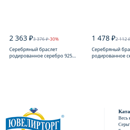
2 363 ₽
1 478 ₽
3 376 ₽
-30%
2 112 
Серебряный браслет
Серебряный бра
родированное серебро 925
родированное с
пробы
пробы с шпине
Ката
Весь 
Серь