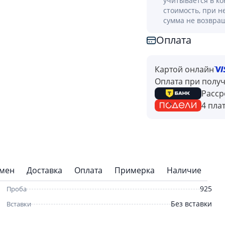
учитывается в к
стоимость, при н
сумма не возвра
Оплата
Картой онлайн
Оплата при полу
Расср
4 пла
бмен
Доставка
Оплата
Примерка
Наличие
925
Проба
Без вставки
Вставки