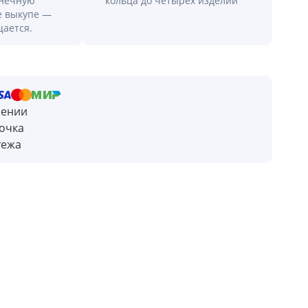
онечную
кольца до четырех изделий
е выкупе —
щается.
чении
очка
тежа