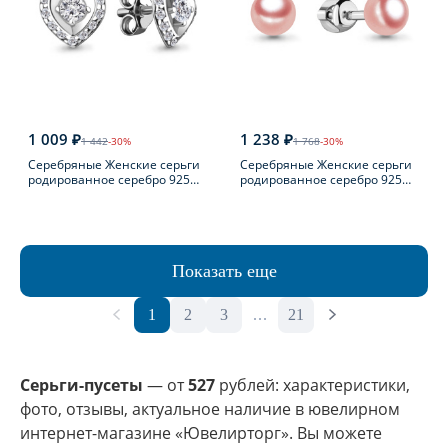
1 009 ₽
1 238 ₽
1 442
-30%
1 768
-30%
Серебряные Женские серьги
Серебряные Женские серьги
родированное серебро 925
родированное серебро 925
пробы с фианитом
пробы с жемчугом
Показать еще
1
2
3
...
21
Серьги-пусеты
— от
527
рублей: характеристики,
фото, отзывы, актуальное наличие в ювелирном
интернет-магазине «Ювелирторг». Вы можете