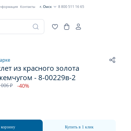
г. Омск
8 800 511 16 65
информация
Контакты
арке
лет из красного золота
жемчугом - 8-00229в-2
 006 ₽
-40%
 корзину
Купить в 1 клик