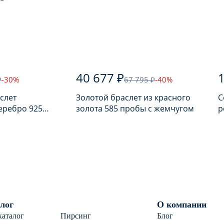
40 677 ₽
1
₽
-30%
67 795 ₽
-40%
слет
Золотой браслет из красного
С
еребро 925
золота 585 пробы с жемчугом
р
лью
п
лог
О компании
каталог
Пирсинг
Блог