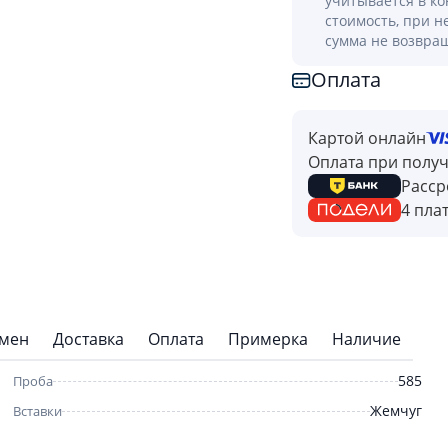
учитывается в к
стоимость, при н
сумма не возвра
Оплата
Картой онлайн
Оплата при полу
Расср
4 пла
бмен
Доставка
Оплата
Примерка
Наличие
585
Проба
Жемчуг
Вставки