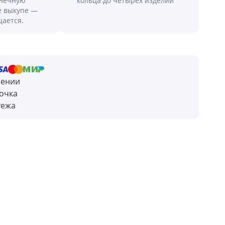
онечную
кольца до четырех изделий
е выкупе —
щается.
чении
очка
тежа