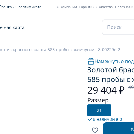
Розыгрыш сертификата
О компании
Гарантии и качество
Полезная 
чная карта
ет из красного золота 585 пробы с жемчугом - 8-00229в-2
Намекнуть о под
Золотой брас
585 пробы с 
29 404 ₽
49
Размер
21
В наличии в
0
В