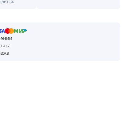
щается.
чении
очка
тежа