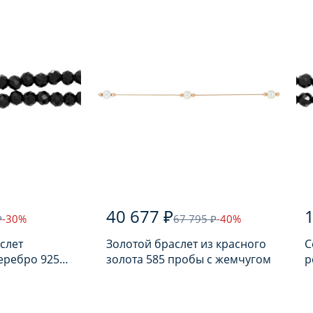
40 677 ₽
1
₽
-30%
67 795 ₽
-40%
слет
Золотой браслет из красного
С
еребро 925
золота 585 пробы с жемчугом
р
лью
п