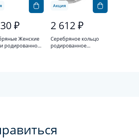
я
Акция
030 ₽
2 612 ₽
бряные Женские
Серебряное кольцо
анное
родированное
бро 925 пробы с
серебро 925 пробы
итом
нравиться