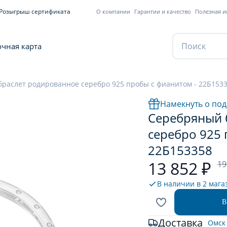
Розыгрыш сертификата
О компании
Гарантии и качество
Полезная 
чная карта
раслет родированное серебро 925 пробы с фианитом - 22Б153
Намекнуть о под
Серебряный 
серебро 925 
22Б153358
13 852 ₽
19
В наличии в
2 мага
В
Доставка
Омск