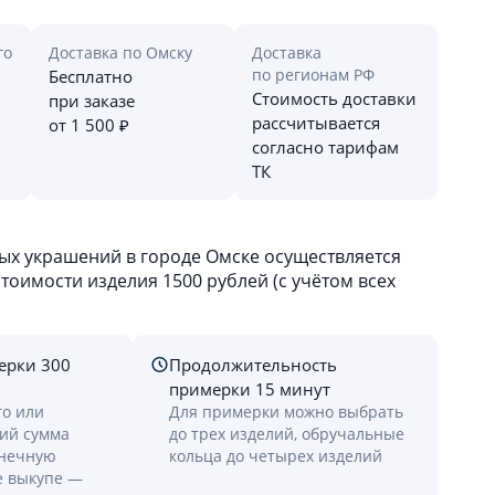
го
Доставка по Омску
Доставка
по регионам РФ
Бесплатно
Стоимость доставки
при заказе
рассчитывается
от 1 500 ₽
согласно тарифам
ТК
х украшений в городе Омске осуществляется
оимости изделия 1500 рублей (с учётом всех
ерки 300
Продолжительность
примерки 15 минут
го или
Для примерки можно выбрать
лий сумма
до трех изделий, обручальные
онечную
кольца до четырех изделий
е выкупе —