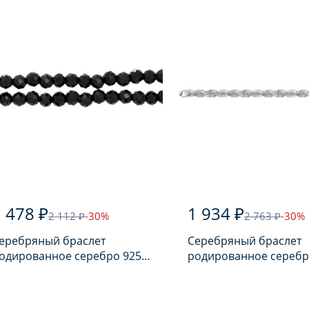
 478 ₽
1 934 ₽
2 112 ₽
-30%
2 763 ₽
-30%
еребряный браслет
Серебряный браслет
одированное серебро 925
родированное серебр
робы с шпинелью
пробы