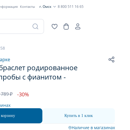
г. Омск
8 800 511 16 65
информация
Контакты
358
арке
браслет родированное
пробы с фианитом -
 789 ₽
-30%
зинах
 корзину
Купить в 1 клик
Наличие в магазинах