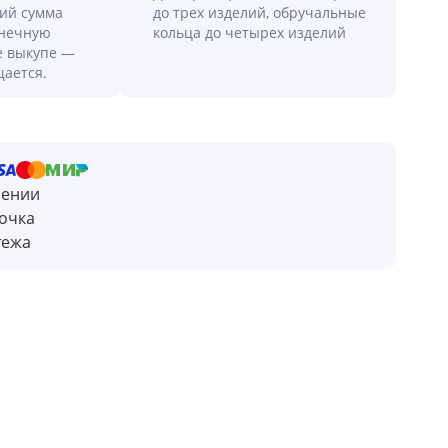
лий сумма
до трех изделий, обручальные
онечную
кольца до четырех изделий
е выкупе —
щается.
чении
очка
тежа