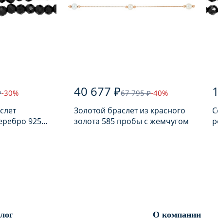
40 677 ₽
1
₽
-30%
67 795 ₽
-40%
слет
Золотой браслет из красного
С
еребро 925
золота 585 пробы с жемчугом
р
лью
п
лог
О компании