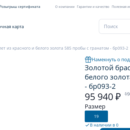
Розыгрыш сертификата
О компании
Гарантии и качество
Полезная 
чная карта
ет из красного и белого золота 585 пробы с гранатом - бр093-2
Намекнуть о под
Золотой брас
белого золот
- бр093-2
95 940 ₽
19
Размер
19
В наличии в
0