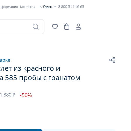
г. Омск
8 800 511 16 65
информация
Контакты
арке
лет из красного и
а 585 пробы с гранатом
1 880 ₽
-50%