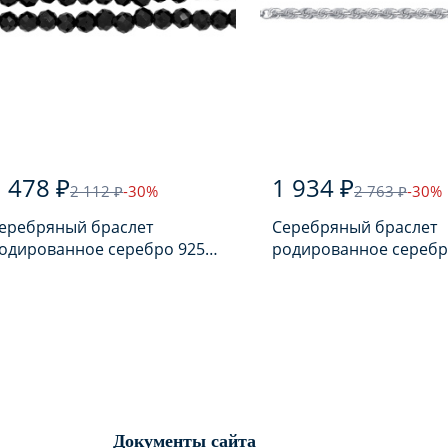
 478 ₽
1 934 ₽
2 112 ₽
-30%
2 763 ₽
-30%
еребряный браслет
Серебряный браслет
одированное серебро 925
родированное серебр
робы с шпинелью
пробы
Документы сайта