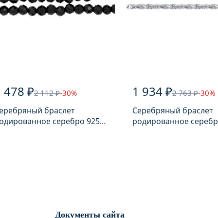
 478 ₽
1 934 ₽
2 112 ₽
-30%
2 763 ₽
-30%
еребряный браслет
Серебряный браслет
одированное серебро 925
родированное серебр
робы с шпинелью
пробы
Документы сайта