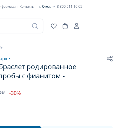
г. Омск
8 800 511 16 65
информация
Контакты
19
арке
браслет родированное
пробы с фианитом -
8 ₽
-30%