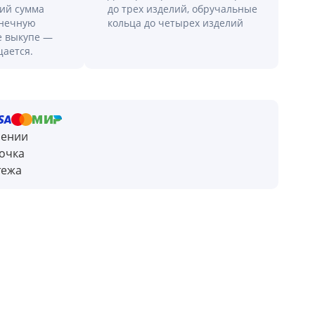
лий сумма
до трех изделий, обручальные
онечную
кольца до четырех изделий
е выкупе —
щается.
чении
очка
тежа