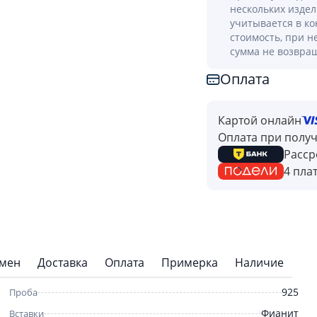
нескольких изде
учитывается в к
стоимость, при н
сумма не возвра
Оплата
Картой онлайн
Оплата при полу
Расср
4 пла
бмен
Доставка
Оплата
Примерка
Наличие
925
Проба
Фианит
Вставки