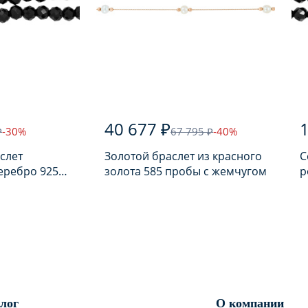
40 677 ₽
1
₽
-30%
67 795 ₽
-40%
слет
Золотой браслет из красного
С
еребро 925
золота 585 пробы с жемчугом
р
лью
п
лог
О компании