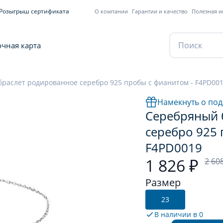
Розыгрыш сертификата
О компании
Гарантии и качество
Полезная 
чная карта
раслет родированное серебро 925 пробы с фианитом - F4PD00
Намекнуть о под
Серебряный 
серебро 925 
F4PD0019
1 826 ₽
2 60
Размер
23
В наличии в
0