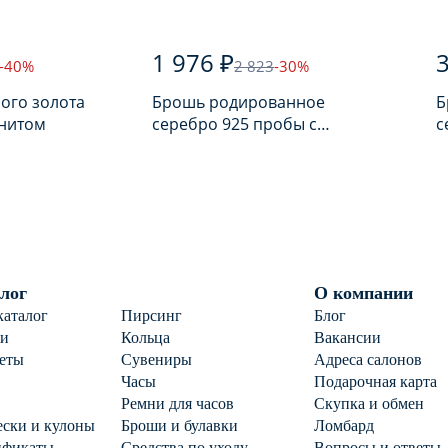
1 976 ₽
3
-40%
2 823
-30%
ного золота
Брошь родированное
Бро
анитом
серебро 925 пробы с
с
фианитом
ф
лог
О компании
каталог
Пирсинг
Блог
ги
Кольца
Вакансии
еты
Сувениры
Адреса салонов
Часы
Подарочная карта
Ремни для часов
Скупка и обмен
ски и кулоны
Броши и булавки
Ломбард
ификаты
Средства по уходу
Вопросы и ответы