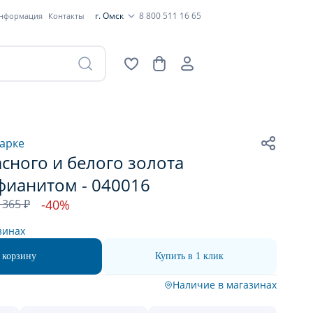
г. Омск
8 800 511 16 65
информация
Контакты
арке
сного и белого золота
фианитом - 040016
 365 ₽
-40%
зинах
 корзину
Купить в 1 клик
Наличие в магазинах