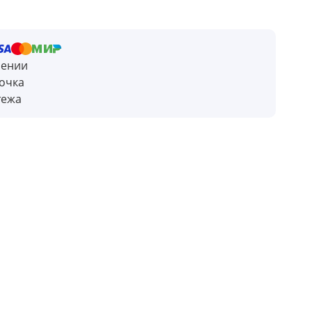
чении
очка
тежа