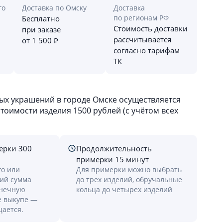
го
Доставка по Омску
Доставка
по регионам РФ
Бесплатно
Стоимость доставки
при заказе
рассчитывается
от 1 500 ₽
согласно тарифам
ТК
х украшений в городе Омске осуществляется
оимости изделия 1500 рублей (с учётом всех
ерки 300
Продолжительность
примерки 15 минут
го или
Для примерки можно выбрать
лий сумма
до трех изделий, обручальные
онечную
кольца до четырех изделий
е выкупе —
щается.