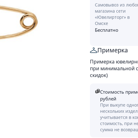
Самовывоз из любо
магазина сети
«Ювелирторг» в
Омске
Бесплатно
Примерка
Примерка ювелирны
при минимальной ст
скидок)
Стоимость прим
рублей
При выкупе одно
нескольких изде
учитывается в к
стоимость, при н
сумма не возвра