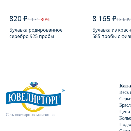
820 ₽
8 165 ₽
1 171
-30%
13 609
Булавка родированное
Булавка из крас
серебро 925 пробы
585 пробы с фи
Ката
Весь 
Серь
Брасл
Цепи
Сеть ювелирных магазинов
Колье
Подве
Серт