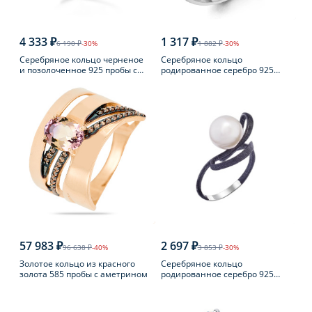
4 333 ₽
1 317 ₽
6 190 ₽
-30%
1 882 ₽
-30%
Серебряное кольцо черненое
Серебряное кольцо
и позолоченное 925 пробы с
родированное серебро 925
янтарем
пробы с аметистом
57 983 ₽
2 697 ₽
96 638 ₽
-40%
3 853 ₽
-30%
Золотое кольцо из красного
Серебряное кольцо
золота 585 пробы с аметрином
родированное серебро 925
пробы с жемчугом