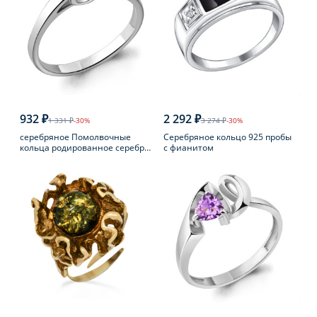
932 ₽
2 292 ₽
1 331 ₽
-30%
3 274 ₽
-30%
серебряное Помолвочные
Серебряное кольцо 925 пробы
кольца родированное серебро
с фианитом
925 пробы с фианитом