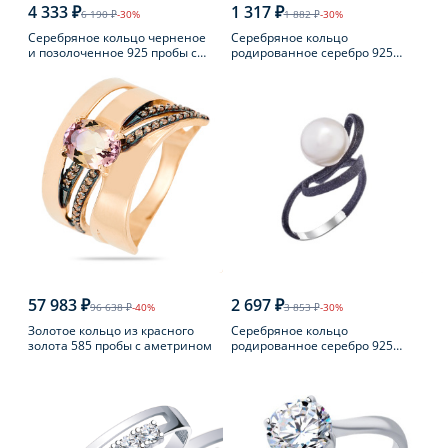
4 333 ₽
1 317 ₽
6 190 ₽
-30%
1 882 ₽
-30%
Серебряное кольцо черненое
Серебряное кольцо
и позолоченное 925 пробы с
родированное серебро 925
янтарем
пробы с аметистом
57 983 ₽
2 697 ₽
96 638 ₽
-40%
3 853 ₽
-30%
Золотое кольцо из красного
Серебряное кольцо
золота 585 пробы с аметрином
родированное серебро 925
пробы с жемчугом