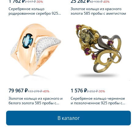
1 762 ₽
25 282 ₽
2 517 ₽
-30%
42 136 ₽
-40%
Серебряное кольцо
Золотое кольцо из красного
родированное серебро 925
золота 585 пробы с аметистом
пробы с фианитом
79 967 ₽
1 576 ₽
133 278 ₽
-40%
2 252 ₽
-30%
Золотое кольцо из красного и
Серебряное кольцо черненое
белого золота 585 пробы с
и позолоченное 925 пробы с
топазом Лондон
фианитом
В каталог