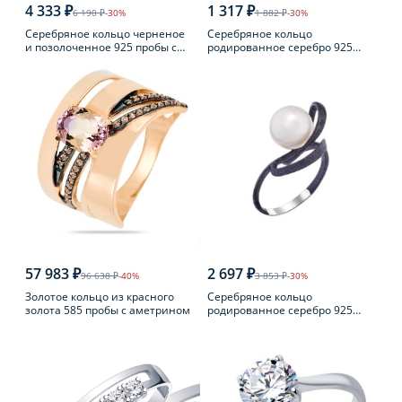
4 333 ₽
1 317 ₽
6 190 ₽
-30%
1 882 ₽
-30%
Серебряное кольцо черненое
Серебряное кольцо
и позолоченное 925 пробы с
родированное серебро 925
янтарем
пробы с аметистом
57 983 ₽
2 697 ₽
96 638 ₽
-40%
3 853 ₽
-30%
Золотое кольцо из красного
Серебряное кольцо
золота 585 пробы с аметрином
родированное серебро 925
пробы с жемчугом