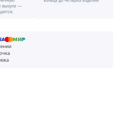
онечную
кольца до четырех изделий
е выкупе —
щается.
чении
очка
тежа