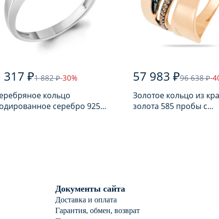
 317 ₽
57 983 ₽
1 882 ₽
-30%
96 638 ₽
-4
еребряное кольцо
Золотое кольцо из кр
одированное серебро 925
золота 585 пробы с
робы с аметистом
аметрином
Документы сайта
Доставка и оплата
Гарантия, обмен, возврат