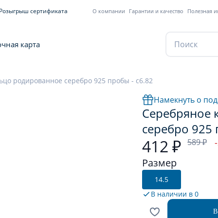
Розыгрыш сертификата
О компании
Гарантии и качество
Полезная 
чная карта
ьцо родированное серебро 925 пробы - с6.82
Намекнуть о под
Серебряное 
серебро 925 
412 ₽
589 ₽
Размер
14.5
В наличии в
0
В