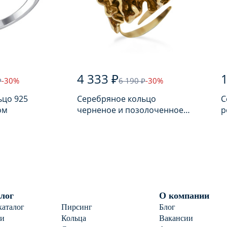
4 333 ₽
1
₽
-30%
6 190 ₽
-30%
ьцо 925
Серебряное кольцо
С
ом
черненое и позолоченное
р
925 пробы с янтарем
п
лог
О компании
каталог
Пирсинг
Блог
ги
Кольца
Вакансии