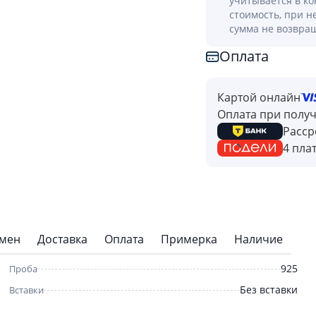
учитывается в к
стоимость, при н
сумма не возвра
Оплата
Картой онлайн
Оплата при полу
Расср
4 пла
бмен
Доставка
Оплата
Примерка
Наличие
925
Проба
Без вставки
Вставки