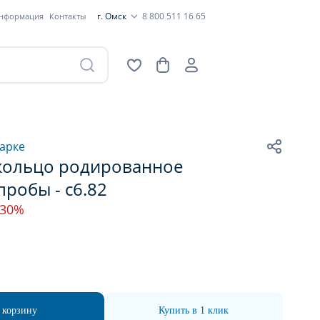
г. Омск
8 800 511 16 65
информация
Контакты
арке
кольцо родированное
пробы - с6.82
-30%
 корзину
Купить в 1 клик