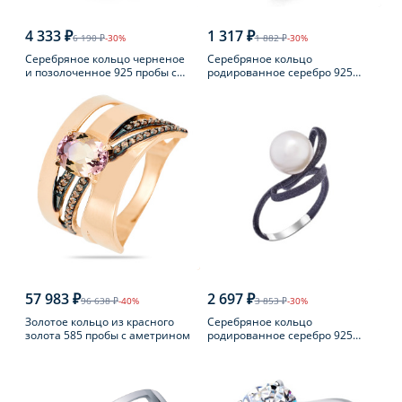
4 333 ₽
1 317 ₽
6 190 ₽
-30%
1 882 ₽
-30%
Серебряное кольцо черненое
Серебряное кольцо
и позолоченное 925 пробы с
родированное серебро 925
янтарем
пробы с аметистом
57 983 ₽
2 697 ₽
96 638 ₽
-40%
3 853 ₽
-30%
Золотое кольцо из красного
Серебряное кольцо
золота 585 пробы с аметрином
родированное серебро 925
пробы с жемчугом