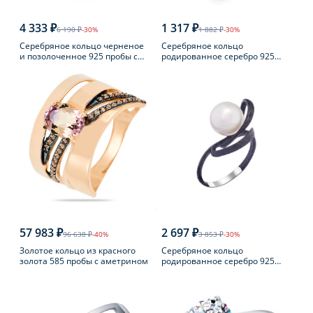
4 333 ₽
1 317 ₽
6 190 ₽
-30%
1 882 ₽
-30%
Серебряное кольцо черненое
Серебряное кольцо
и позолоченное 925 пробы с
родированное серебро 925
янтарем
пробы с аметистом
57 983 ₽
2 697 ₽
96 638 ₽
-40%
3 853 ₽
-30%
Золотое кольцо из красного
Серебряное кольцо
золота 585 пробы с аметрином
родированное серебро 925
пробы с жемчугом