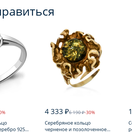
нравиться
4 333 ₽
1
30%
6 190 ₽
-30%
ьцо
Серебряное кольцо
С
еребро 925
черненое и позолоченное
р