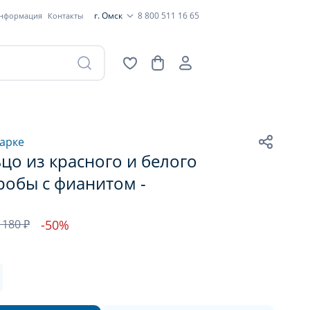
г. Омск
8 800 511 16 65
информация
Контакты
арке
цо из красного и белого
робы с фианитом -
 180 ₽
-50%