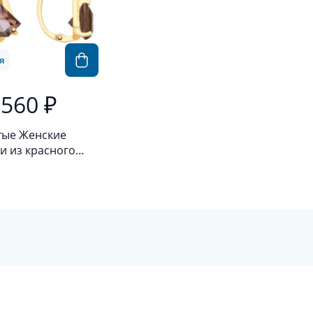
я
 560 ₽
тые Женские
и из красного
а 585 пробы с
итом