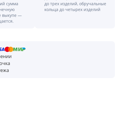
лий сумма
до трех изделий, обручальные
онечную
кольца до четырех изделий
е выкупе —
щается.
чении
очка
тежа