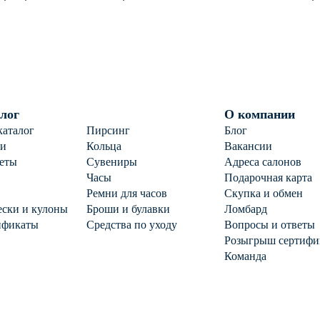
ом
925 пробы с янтарем
п
лог
О компании
каталог
Пирсинг
Блог
ги
Кольца
Вакансии
еты
Сувениры
Адреса салонов
Часы
Подарочная карта
Ремни для часов
Скупка и обмен
ски и кулоны
Броши и булавки
Ломбард
ификаты
Средства по уходу
Вопросы и ответы
Розыгрыш сертифи
Команда