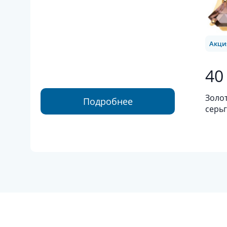
Акци
40
Золо
Подробнее
серьг
золот
фиан