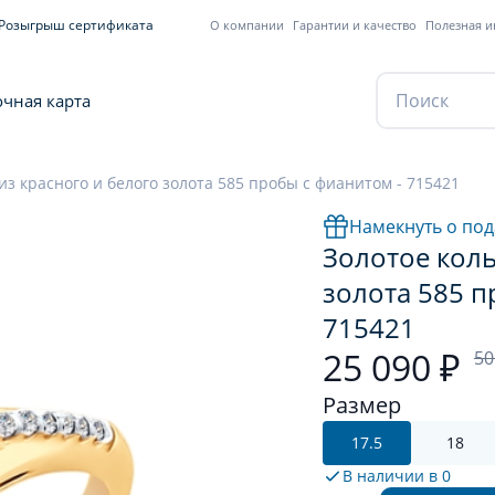
Розыгрыш сертификата
О компании
Гарантии и качество
Полезная 
чная карта
из красного и белого золота 585 пробы с фианитом - 715421
Намекнуть о под
Золотое коль
золота 585 п
715421
25 090 ₽
50
Размер
17.5
18
В наличии в
0