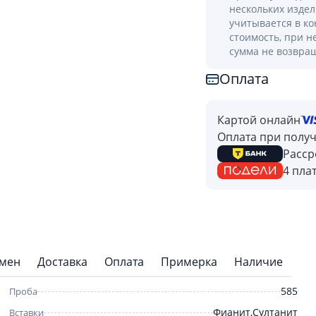
нескольких изде
учитывается в к
стоимость, при н
сумма не возвра
Оплата
Картой онлайн
Оплата при полу
Расср
4 пла
бмен
Доставка
Оплата
Примерка
Наличие
585
Проба
Фианит,Султанит
Вставки