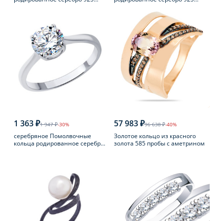
пробы с фианитом
пробы с аметистом
1 363 ₽
57 983 ₽
1 947 ₽
-30%
96 638 ₽
-40%
серебряное Помолвочные
Золотое кольцо из красного
кольца родированное серебро
золота 585 пробы с аметрином
925 пробы с фианитом