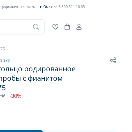
г. Омск
8 800 511 16 65
информация
Контакты
775
арке
кольцо родированное
пробы с фианитом -
75
1 ₽
-30%