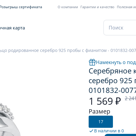
Розыгрыш сертификата
О компании
Гарантии и качество
Полезная 
чная карта
ьцо родированное серебро 925 пробы с фианитом - 0101832-00
Намекнуть о под
Серебряное 
серебро 925 
0101832-007
1 569 ₽
2 24
Размер
17
В наличии в
0