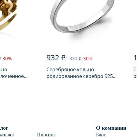
932 ₽
1
₽
-30%
1 331 ₽
-30%
ьцо
Серебряное кольцо
С
олоченное
родированное серебро 925
р
арем
пробы с фианитом
п
лог
О компании
каталог
Пирсинг
Блог