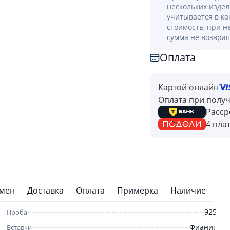
нескольких изде
учитывается в к
стоимость, при н
сумма не возвра
Оплата
Картой онлайн
Оплата при полу
Расср
4 пла
бмен
Доставка
Оплата
Примерка
Наличие
925
Проба
Фианит
Вставки