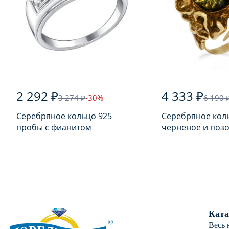
2 292 ₽
4 333 ₽
3 274 ₽
-30%
6 190 
Серебряное кольцо 925
Серебряное кол
пробы с фианитом
черненое и поз
925 пробы с янт
Ката
Весь 