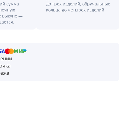
лий сумма
до трех изделий, обручальные
онечную
кольца до четырех изделий
е выкупе —
щается.
чении
очка
тежа