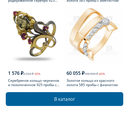
родированное серебро 925
золота 585 пробы с аметистом
пробы с фианитом
1 576 ₽
60 055 ₽
2 252 ₽
-30%
100 092 ₽
-40%
Серебряное кольцо черненое
Золотое кольцо из красного
и позолоченное 925 пробы с
золота 585 пробы с фианитом
фианитом
В каталог