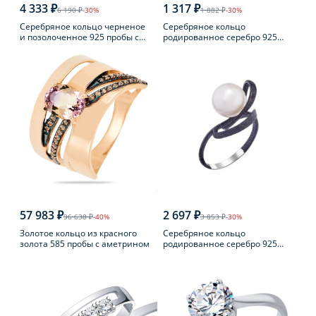
4 333 ₽
1 317 ₽
6 190 ₽
-30%
1 882 ₽
-30%
Серебряное кольцо черненое
Серебряное кольцо
и позолоченное 925 пробы с
родированное серебро 925
янтарем
пробы с аметистом
57 983 ₽
2 697 ₽
96 638 ₽
-40%
3 853 ₽
-30%
Золотое кольцо из красного
Серебряное кольцо
золота 585 пробы с аметрином
родированное серебро 925
пробы с жемчугом