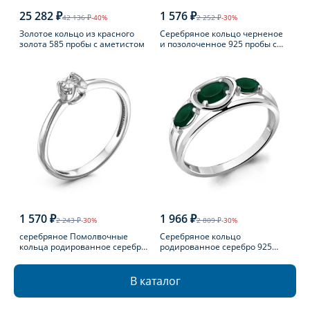
25 282 ₽
1 576 ₽
42 136 ₽
-40%
2 252 ₽
-30%
Золотое кольцо из красного
Серебряное кольцо черненое
золота 585 пробы с аметистом
и позолоченное 925 пробы с
фианитом
1 570 ₽
1 966 ₽
2 243 ₽
-30%
2 809 ₽
-30%
серебряное Помолвочные
Серебряное кольцо
кольца родированное серебро
родированное серебро 925
925 пробы с бриллиантом
пробы с агатом
В каталог