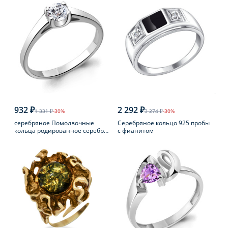
932 ₽
2 292 ₽
1 331 ₽
-30%
3 274 ₽
-30%
серебряное Помолвочные
Серебряное кольцо 925 пробы
кольца родированное серебро
с фианитом
925 пробы с фианитом