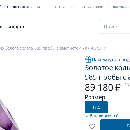
Розыгрыш сертификата
О компании
Гарантии и качество
Полезная 
чная карта
из белого золота 585 пробы с аметистом - КЛ-03/3141
Намекнуть о под
Золотое коль
585 пробы с 
89 180 ₽
17
Размер
17.5
В наличии в
0
В