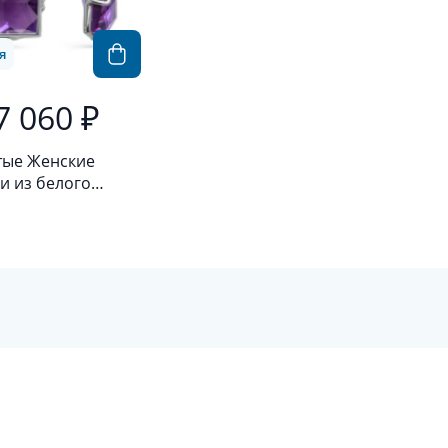
я
7 060 ₽
тые Женские
и из белого
а 585 пробы с
истом