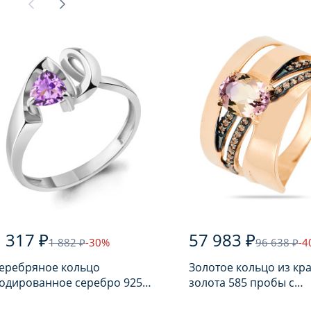
 317 ₽
57 983 ₽
1 882 ₽
-30%
96 638 ₽
-4
еребряное кольцо
Золотое кольцо из кр
одированное серебро 925
золота 585 пробы с
робы с аметистом
аметрином