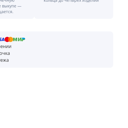
онечную
кольца до четырех изделий
е выкупе —
щается.
чении
очка
тежа