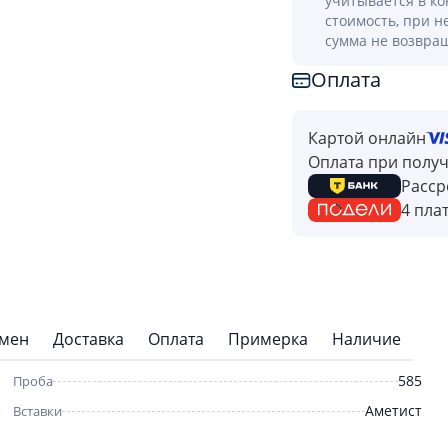
учитывается в к
стоимость, при н
сумма не возвра
Оплата
Картой онлайн
Оплата при полу
Расср
4 пла
бмен
Доставка
Оплата
Примерка
Наличие
585
Проба
Аметист
Вставки