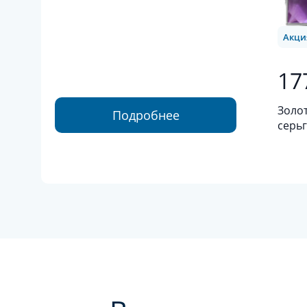
Акци
17
Золо
Подробнее
серьг
золот
амет