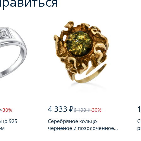
нравиться
4 333 ₽
1
₽
-30%
6 190 ₽
-30%
ьцо 925
Серебряное кольцо
С
ом
черненое и позолоченное
р
925 пробы с янтарем
п