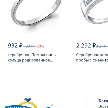
932 ₽
2 292 ₽
1 331 ₽
-30%
3 274 
серебряное Помолвочные
Серебряное кол
кольца родированное
пробы с фианит
серебро 925 пробы с
фианитом
Ката
Весь 