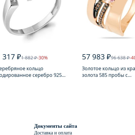
 317 ₽
57 983 ₽
1 882 ₽
-30%
96 638 ₽
-4
еребряное кольцо
Золотое кольцо из кр
одированное серебро 925
золота 585 пробы с
робы с аметистом
аметрином
Документы сайта
Доставка и оплата