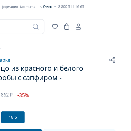
г. Омск
8 800 511 16 65
информация
Контакты
0
арке
цо из красного и белого
робы с сапфиром -
 862 ₽
-35%
18.5