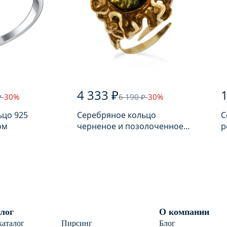
4 333 ₽
1
₽
-30%
6 190 ₽
-30%
ьцо 925
Серебряное кольцо
С
ом
черненое и позолоченное
р
925 пробы с янтарем
п
лог
О компании
каталог
Пирсинг
Блог