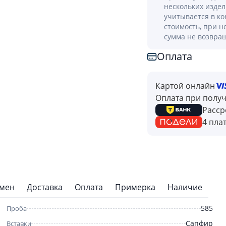
нескольких изде
учитывается в к
стоимость, при н
сумма не возвра
Оплата
Картой онлайн
Оплата при полу
Расср
4 пла
бмен
Доставка
Оплата
Примерка
Наличие
585
Проба
Сапфир
Вставки