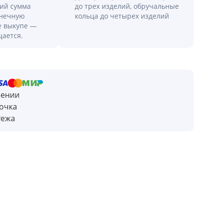
лий сумма
до трех изделий, обручальные
онечную
кольца до четырех изделий
е выкупе —
щается.
чении
очка
тежа