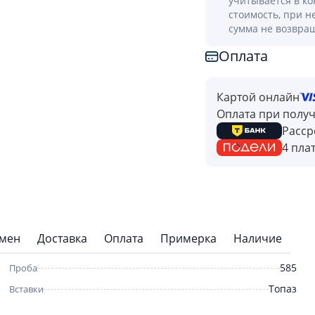
учитывается в к
стоимость, при н
сумма не возвра
Оплата
Картой онлайн
Оплата при полу
Расср
4 пла
бмен
Доставка
Оплата
Примерка
Наличие
585
Проба
Топаз
Вставки