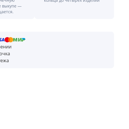
онечную
кольца до четырех изделий
е выкупе —
щается.
чении
очка
тежа