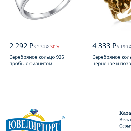
2 292 ₽
4 333 ₽
3 274 ₽
-30%
6 190 
Серебряное кольцо 925
Серебряное кол
пробы с фианитом
черненое и поз
925 пробы с янт
Ката
Весь 
Серь