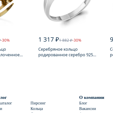
1 317 ₽
₽
-30%
1 882 ₽
-30%
ьцо
Серебряное кольцо
С
олоченное
родированное серебро 925
р
арем
пробы с аметистом
п
лог
О компании
каталог
Пирсинг
Блог
ги
Кольца
Вакансии