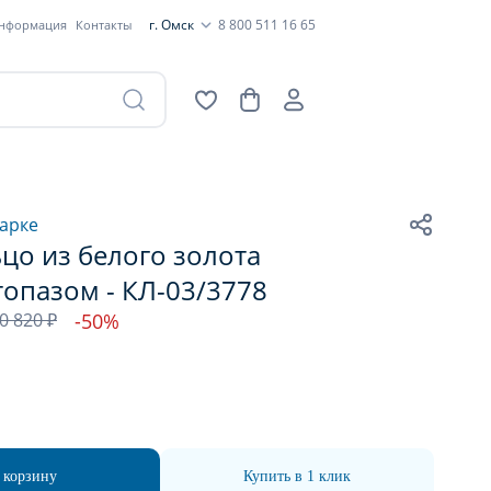
г. Омск
8 800 511 16 65
информация
Контакты
арке
цо из белого золота
топазом - КЛ-03/3778
0 820 ₽
-50%
 корзину
Купить в 1 клик