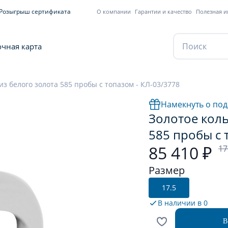
Розыгрыш сертификата
О компании
Гарантии и качество
Полезная 
чная карта
из белого золота 585 пробы с топазом - КЛ-03/3778
Намекнуть о под
Золотое коль
585 пробы с 
85 410 ₽
17
Размер
17.5
В наличии в
0
В