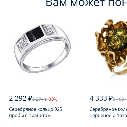
Вам может по
2 292 ₽
4 333 ₽
3 274 ₽
-30%
6 190 
Серебряное кольцо 925
Серебряное кол
пробы с фианитом
черненое и поз
925 пробы с янт