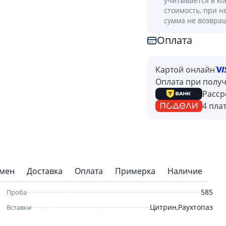
учитывается в к
стоимость, при н
сумма не возвра
Оплата
Картой онлайн
Оплата при полу
Расср
4 пла
бмен
Доставка
Оплата
Примерка
Наличие
585
Проба
Цитрин,Раухтопаз
Вставки