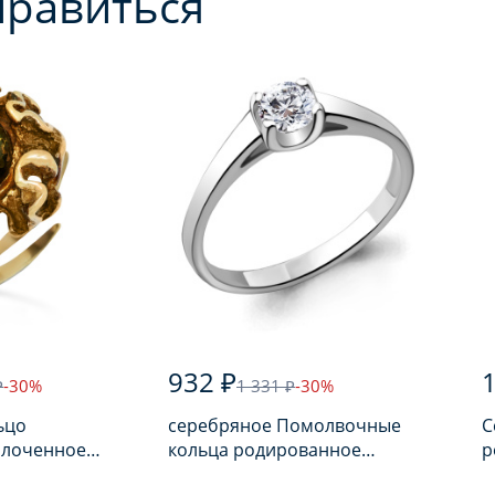
нравиться
932 ₽
1
₽
-30%
1 331 ₽
-30%
ьцо
серебряное Помолвочные
С
олоченное
кольца родированное
р
арем
серебро 925 пробы с
п