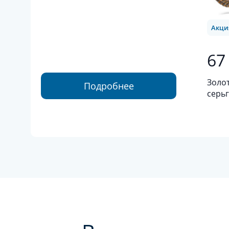
Акци
67
Золо
Подробнее
серьг
золот
цитр