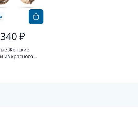
я
 340 ₽
тые Женские
и из красного
а 585 пробы с
ином