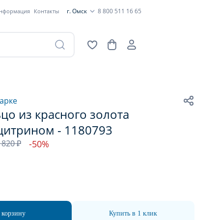
г. Омск
8 800 511 16 65
информация
Контакты
арке
цо из красного золота
цитрином - 1180793
 820 ₽
-50%
 корзину
Купить в 1 клик