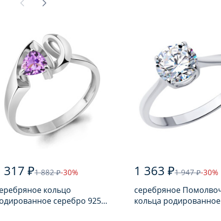
 317 ₽
1 363 ₽
1 882 ₽
-30%
1 947 ₽
-30%
еребряное кольцо
серебряное Помолво
одированное серебро 925
кольца родированное
робы с аметистом
серебро 925 пробы с