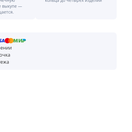
онечную
кольца до четырех изделий
е выкупе —
щается.
чении
очка
тежа