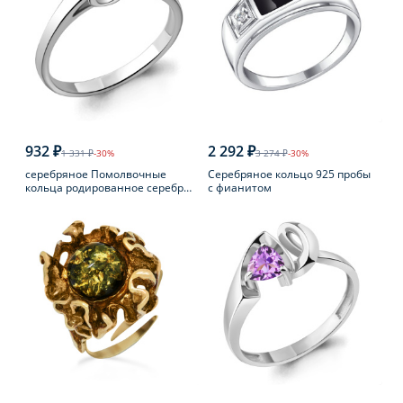
932 ₽
2 292 ₽
1 331 ₽
-30%
3 274 ₽
-30%
серебряное Помолвочные
Серебряное кольцо 925 пробы
кольца родированное серебро
с фианитом
925 пробы с фианитом