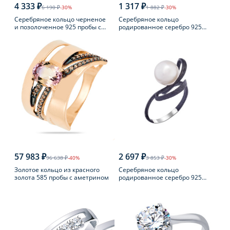
4 333 ₽
1 317 ₽
6 190 ₽
-30%
1 882 ₽
-30%
Серебряное кольцо черненое
Серебряное кольцо
и позолоченное 925 пробы с
родированное серебро 925
янтарем
пробы с аметистом
57 983 ₽
2 697 ₽
96 638 ₽
-40%
3 853 ₽
-30%
Золотое кольцо из красного
Серебряное кольцо
золота 585 пробы с аметрином
родированное серебро 925
пробы с жемчугом