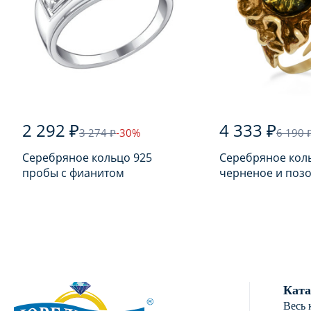
2 292 ₽
4 333 ₽
3 274 ₽
-30%
6 190 
Серебряное кольцо 925
Серебряное кол
пробы с фианитом
черненое и поз
925 пробы с янт
Ката
Весь 