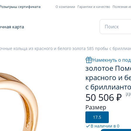
Розыгрыш сертификата
О компании
Гарантии и качество
Полезная 
чная карта
чные кольца из красного и белого золота 585 пробы с бриллиан
Намекнуть о под
золотое Пом
красного и б
с бриллианто
50 506 ₽
77
Размер
17.5
В наличии в
0