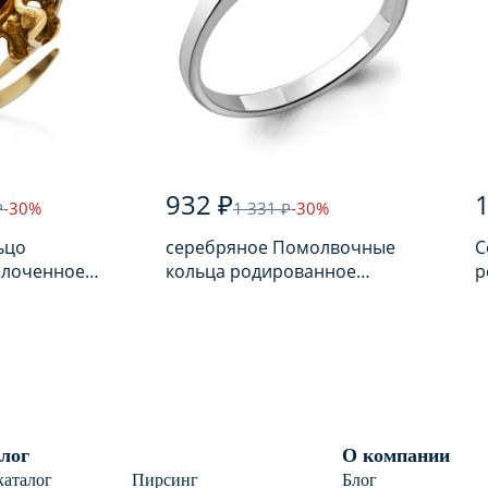
932 ₽
1
₽
-30%
1 331 ₽
-30%
ьцо
серебряное Помолвочные
С
олоченное
кольца родированное
р
арем
серебро 925 пробы с
п
фианитом
лог
О компании
каталог
Пирсинг
Блог