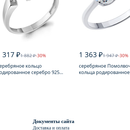
 317 ₽
1 363 ₽
1 882 ₽
-30%
1 947 ₽
-30%
еребряное кольцо
серебряное Помолво
одированное серебро 925
кольца родированное
робы с аметистом
серебро 925 пробы с
фианитом
Документы сайта
Доставка и оплата