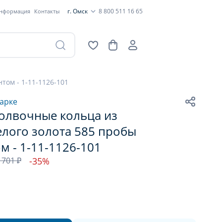
г. Омск
8 800 511 16 65
информация
Контакты
том - 1-11-1126-101
арке
олвочные кольца из
елого золота 585 пробы
м - 1-11-1126-101
 701 ₽
-35%