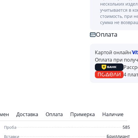
нескольких изде
учитывается в к
стоимость, при н
сумма не возвра
Оплата
Картой онлайн
Оплата при полу
Расср
4 пла
бмен
Доставка
Оплата
Примерка
Наличие
585
Проба
Бриллиант
Вставки