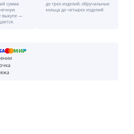
лий сумма
до трех изделий, обручальные
онечную
кольца до четырех изделий
е выкупе —
щается.
чении
очка
тежа