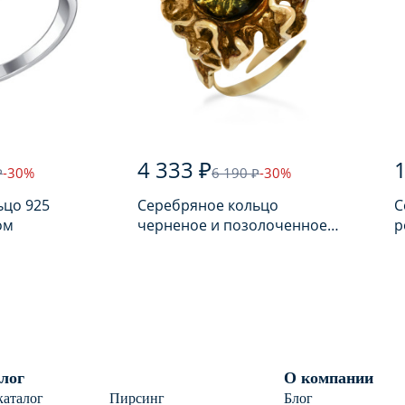
4 333 ₽
1
₽
-30%
6 190 ₽
-30%
ьцо 925
Серебряное кольцо
С
ом
черненое и позолоченное
р
925 пробы с янтарем
п
лог
О компании
каталог
Пирсинг
Блог