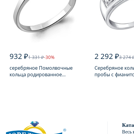
932 ₽
2 292 ₽
1 331 ₽
-30%
3 274 
серебряное Помолвочные
Серебряное кол
кольца родированное
пробы с фианит
серебро 925 пробы с
фианитом
Ката
Весь 