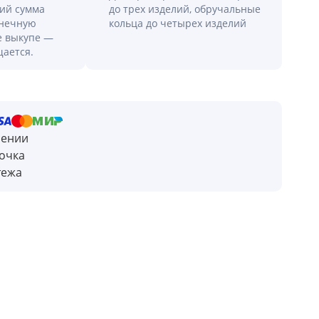
лий сумма
до трех изделий, обручальные
онечную
кольца до четырех изделий
е выкупе —
щается.
чении
очка
тежа