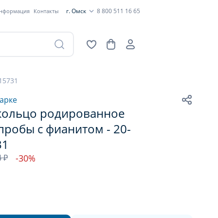
г. Омск
8 800 511 16 65
информация
Контакты
15731
арке
кольцо родированное
пробы с фианитом - 20-
31
4 ₽
-30%