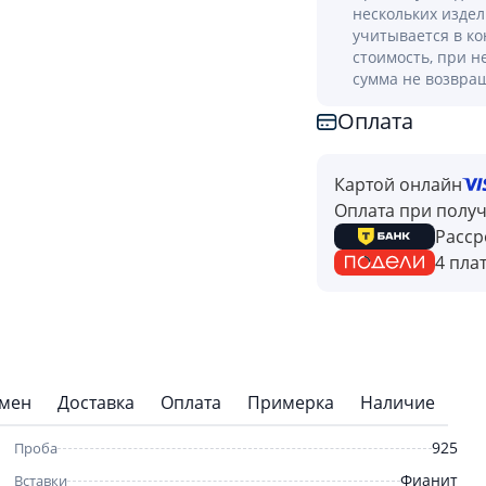
нескольких изде
учитывается в к
стоимость, при н
сумма не возвра
Оплата
Картой онлайн
Оплата при полу
Расср
4 пла
бмен
Доставка
Оплата
Примерка
Наличие
925
Проба
Фианит
Вставки