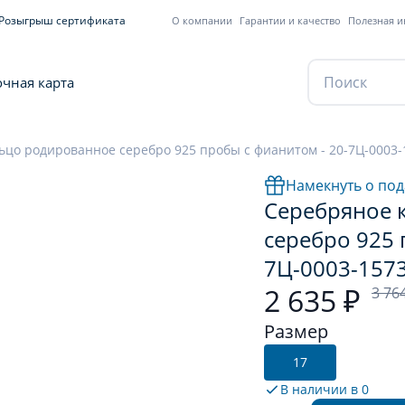
Розыгрыш сертификата
О компании
Гарантии и качество
Полезная 
чная карта
ьцо родированное серебро 925 пробы с фианитом - 20-7Ц-0003-
Намекнуть о под
Серебряное 
серебро 925 
7Ц-0003-157
2 635 ₽
3 76
Размер
17
В наличии в
0