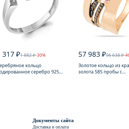
 317 ₽
57 983 ₽
1 882 ₽
-30%
96 638 ₽
-4
еребряное кольцо
Золотое кольцо из кр
одированное серебро 925
золота 585 пробы с
робы с аметистом
аметрином
Документы сайта
Доставка и оплата