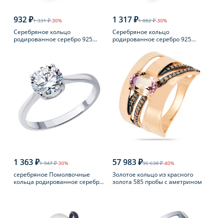
932 ₽
1 317 ₽
1 331 ₽
-30%
1 882 ₽
-30%
Серебряное кольцо
Серебряное кольцо
родированное серебро 925
родированное серебро 925
пробы с фианитом
пробы с аметистом
1 363 ₽
57 983 ₽
1 947 ₽
-30%
96 638 ₽
-40%
серебряное Помолвочные
Золотое кольцо из красного
кольца родированное серебро
золота 585 пробы с аметрином
925 пробы с фианитом