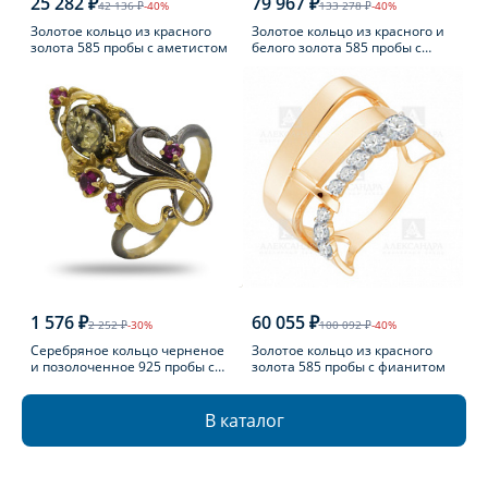
25 282 ₽
79 967 ₽
42 136 ₽
-40%
133 278 ₽
-40%
Золотое кольцо из красного
Золотое кольцо из красного и
золота 585 пробы с аметистом
белого золота 585 пробы с
топазом Лондон
1 576 ₽
60 055 ₽
2 252 ₽
-30%
100 092 ₽
-40%
Серебряное кольцо черненое
Золотое кольцо из красного
и позолоченное 925 пробы с
золота 585 пробы с фианитом
фианитом
В каталог