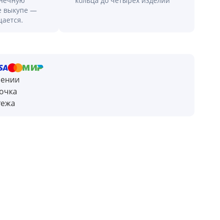
онечную
кольца до четырех изделий
е выкупе —
щается.
чении
очка
тежа