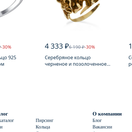
4 333 ₽
1
₽
-30%
6 190 ₽
-30%
ьцо 925
Серебряное кольцо
С
ом
черненое и позолоченное
р
925 пробы с янтарем
п
лог
О компании
каталог
Пирсинг
Блог
ги
Кольца
Вакансии