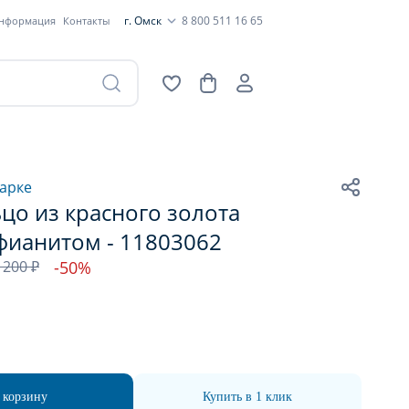
г. Омск
8 800 511 16 65
информация
Контакты
арке
цо из красного золота
фианитом - 11803062
 200 ₽
-50%
 корзину
Купить в 1 клик