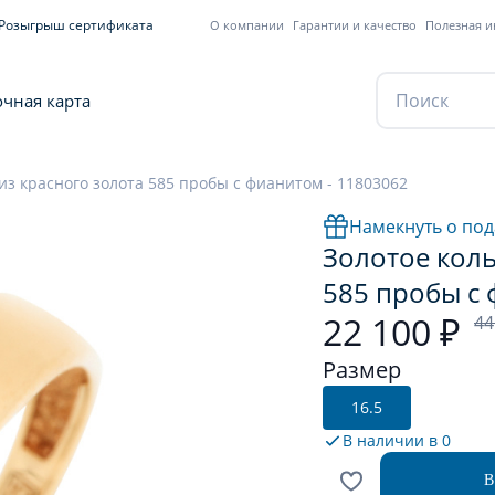
Розыгрыш сертификата
О компании
Гарантии и качество
Полезная 
чная карта
из красного золота 585 пробы с фианитом - 11803062
Намекнуть о под
Золотое коль
585 пробы с 
22 100 ₽
44
Размер
16.5
В наличии в
0
В