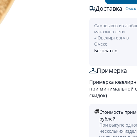
Доставка
Омск
Самовывоз из любо
магазина сети
«Ювелирторг» в
Омске
Бесплатно
Примерка
Примерка ювелирны
при минимальной ст
скидок)
Стоимость прим
рублей
При выкупе одно
нескольких изде