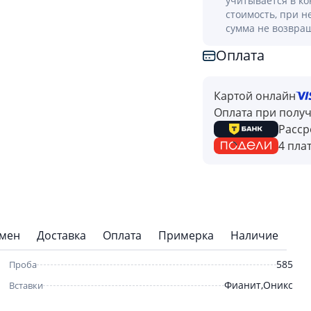
учитывается в к
стоимость, при н
сумма не возвра
Оплата
Картой онлайн
Оплата при полу
Расср
4 пла
бмен
Доставка
Оплата
Примерка
Наличие
585
Проба
Фианит,Оникс
Вставки