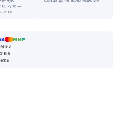
онечную
кольца до четырех изделий
е выкупе —
щается.
чении
очка
тежа