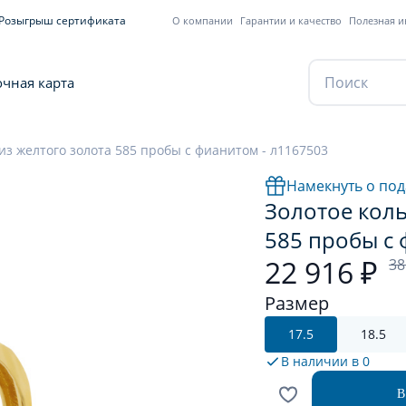
Розыгрыш сертификата
О компании
Гарантии и качество
Полезная 
чная карта
из желтого золота 585 пробы с фианитом - л1167503
Намекнуть о под
Золотое коль
585 пробы с 
22 916 ₽
38
Размер
17.5
18.5
В наличии в
0
В