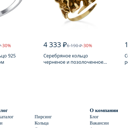
4 333 ₽
1
₽
-30%
6 190 ₽
-30%
ьцо 925
Серебряное кольцо
С
ом
черненое и позолоченное
р
925 пробы с янтарем
п
лог
О компании
каталог
Пирсинг
Блог
ги
Кольца
Вакансии