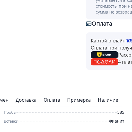
учитывается в к
стоимость, при н
сумма не возвра
Оплата
Картой онлайн
Оплата при полу
Расср
4 пла
бмен
Доставка
Оплата
Примерка
Наличие
585
Проба
Фианит
Вставки