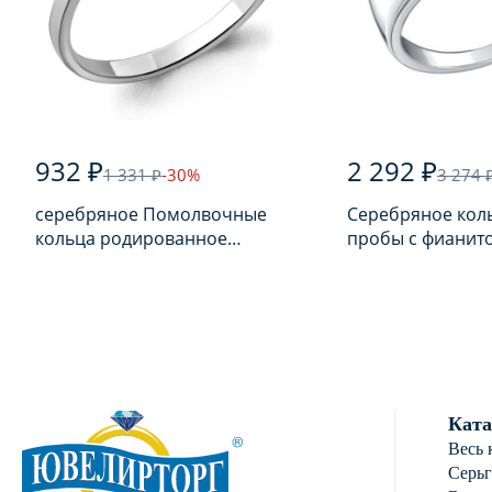
932 ₽
2 292 ₽
1 331 ₽
-30%
3 274 
серебряное Помолвочные
Серебряное кол
кольца родированное
пробы с фианит
серебро 925 пробы с
фианитом
Ката
Весь 
Серь