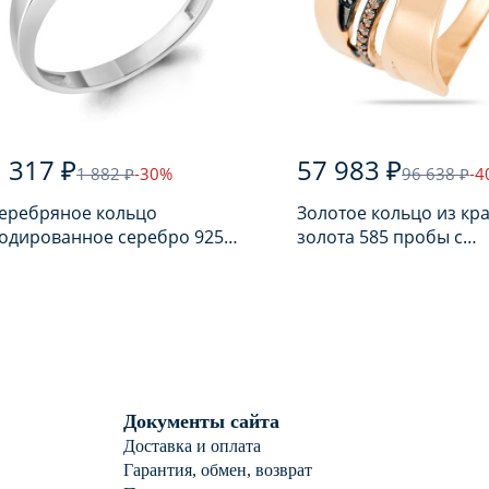
 317 ₽
57 983 ₽
1 882 ₽
-30%
96 638 ₽
-4
еребряное кольцо
Золотое кольцо из кр
одированное серебро 925
золота 585 пробы с
робы с аметистом
аметрином
Документы сайта
Доставка и оплата
Гарантия, обмен, возврат