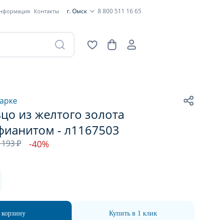
г. Омск
8 800 511 16 65
информация
Контакты
арке
цо из желтого золота
фианитом - л1167503
 193 ₽
-40%
 корзину
Купить в 1 клик