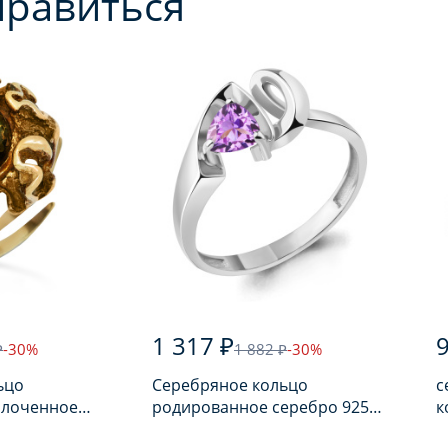
нравиться
1 317 ₽
₽
-30%
1 882 ₽
-30%
ьцо
Серебряное кольцо
с
олоченное
родированное серебро 925
кол
арем
пробы с аметистом
с