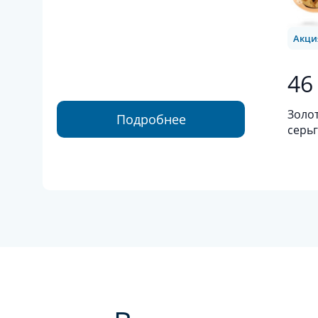
Акци
46
Золо
Подробнее
серьг
золот
султ