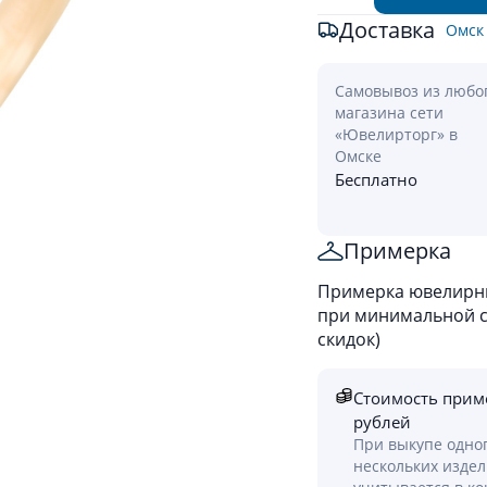
Доставка
Омск
Самовывоз из любо
магазина сети
«Ювелирторг» в
Омске
Бесплатно
Примерка
Примерка ювелирны
при минимальной ст
скидок)
Стоимость прим
рублей
При выкупе одно
нескольких изде