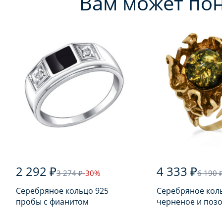
Вам может по
2 292 ₽
4 333 ₽
3 274 ₽
-30%
6 190 
Серебряное кольцо 925
Серебряное кол
пробы с фианитом
черненое и поз
925 пробы с янт