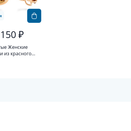
я
 150 ₽
тые Женские
и из красного
а 585 пробы с
анитом