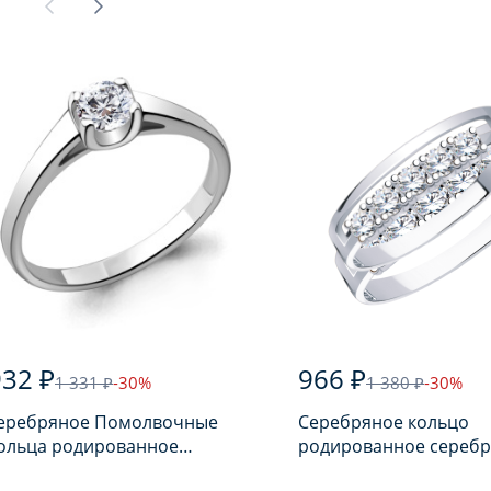
932 ₽
966 ₽
1 331 ₽
-30%
1 380 ₽
-30%
еребряное Помолвочные
Серебряное кольцо
ьца родированное
родированное серебр
еребро 925 пробы с
пробы с фианитом