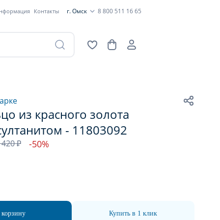
г. Омск
8 800 511 16 65
информация
Контакты
арке
цо из красного золота
султанитом - 11803092
 420 ₽
-50%
 корзину
Купить в 1 клик