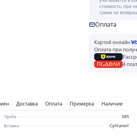
учитывается в к
стоимость, при н
сумма не возвра
Оплата
Картой онлайн
Оплата при полу
Расср
4 пла
бмен
Доставка
Оплата
Примерка
Наличие
585
Проба
Султанит
Вставки