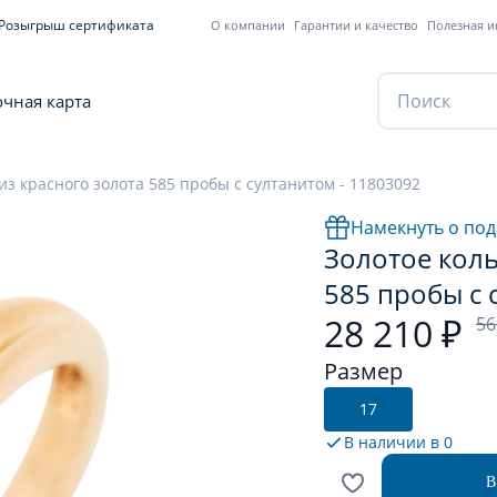
Розыгрыш сертификата
О компании
Гарантии и качество
Полезная 
чная карта
из красного золота 585 пробы с султанитом - 11803092
Намекнуть о под
Золотое коль
585 пробы с 
28 210 ₽
56
Размер
17
В наличии в
0
В