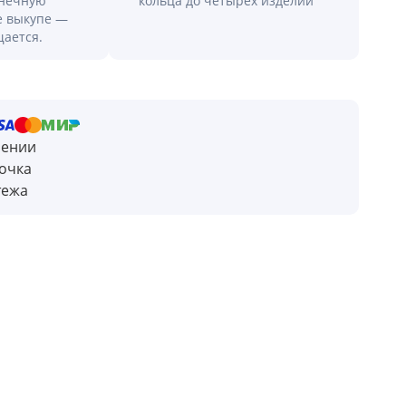
онечную
кольца до четырех изделий
е выкупе —
щается.
чении
очка
тежа