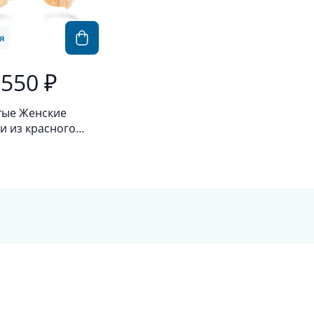
я
 550 ₽
тые Женские
и из красного
а 585 пробы с
анитом