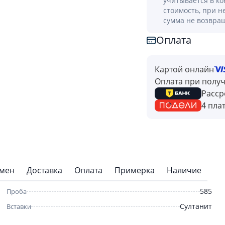
учитывается в к
стоимость, при н
сумма не возвра
Оплата
Картой онлайн
Оплата при полу
Расср
4 пла
бмен
Доставка
Оплата
Примерка
Наличие
585
Проба
Султанит
Вставки