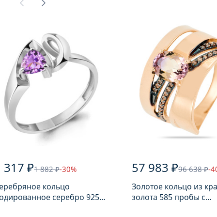
 317 ₽
57 983 ₽
1 882 ₽
-30%
96 638 ₽
-4
еребряное кольцо
Золотое кольцо из кр
одированное серебро 925
золота 585 пробы с
робы с аметистом
аметрином