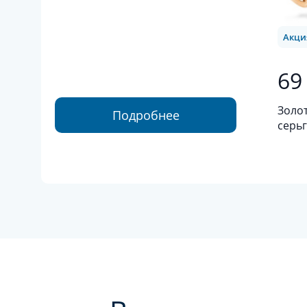
Акци
69
Золо
Подробнее
серьг
золот
султ