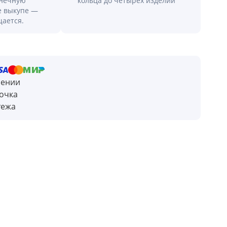
онечную
кольца до четырех изделий
е выкупе —
щается.
чении
очка
тежа