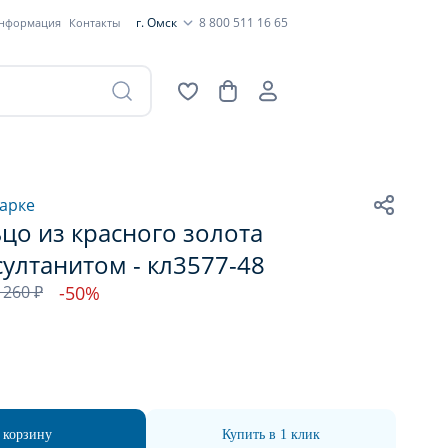
г. Омск
8 800 511 16 65
информация
Контакты
арке
цо из красного золота
султанитом - кл3577-48
 260 ₽
-50%
 корзину
Купить в 1 клик