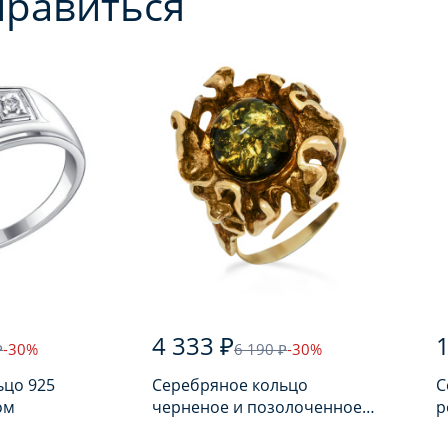
нравиться
4 333 ₽
1
₽
-30%
6 190 ₽
-30%
ьцо 925
Серебряное кольцо
С
ом
черненое и позолоченное
р
925 пробы с янтарем
п