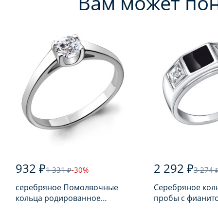
Вам может по
932 ₽
2 292 ₽
1 331 ₽
-30%
3 274 
серебряное Помолвочные
Серебряное кол
кольца родированное
пробы с фианит
серебро 925 пробы с