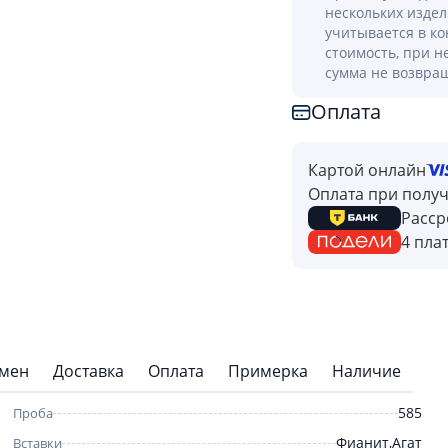
нескольких изде
учитывается в к
стоимость, при н
сумма не возвра
Оплата
Картой онлайн
Оплата при полу
Расср
4 пла
бмен
Доставка
Оплата
Примерка
Наличие
585
Проба
Фианит,Агат
Вставки