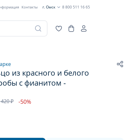
г. Омск
8 800 511 16 65
информация
Контакты
арке
цо из красного и белого
робы с фианитом -
 420 ₽
-50%