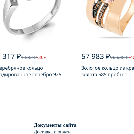
 317 ₽
57 983 ₽
1 882 ₽
-30%
96 638 ₽
-4
еребряное кольцо
Золотое кольцо из кр
одированное серебро 925
золота 585 пробы с
робы с аметистом
аметрином
Документы сайта
Доставка и оплата