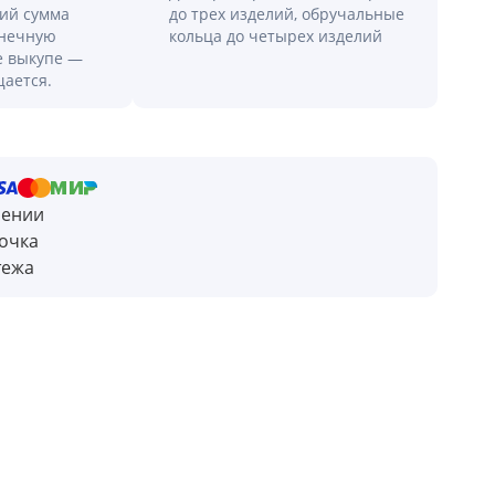
лий сумма
до трех изделий, обручальные
онечную
кольца до четырех изделий
е выкупе —
щается.
чении
очка
тежа