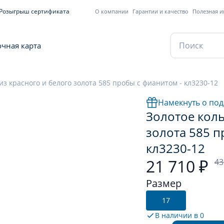
Розыгрыш сертификата
О компании
Гарантии и качество
Полезная 
чная карта
из красного и белого золота 585 пробы с фианитом - кл3230-12
Намекнуть о под
Золотое коль
золота 585 п
кл3230-12
21 710 ₽
43
Размер
17
В наличии в
0