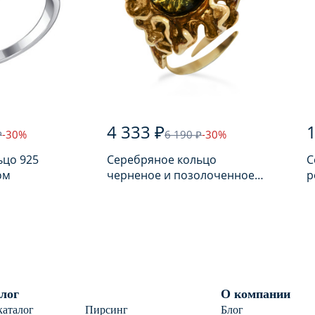
4 333 ₽
1
₽
-30%
6 190 ₽
-30%
ьцо 925
Серебряное кольцо
С
ом
черненое и позолоченное
р
925 пробы с янтарем
п
лог
О компании
каталог
Пирсинг
Блог