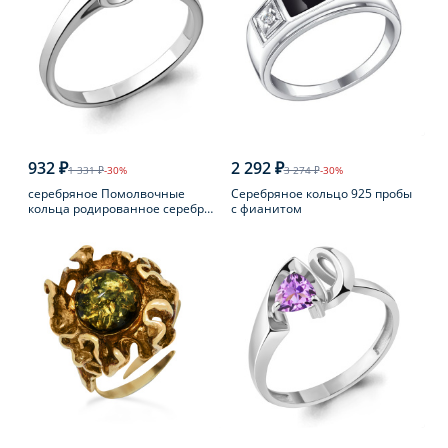
932 ₽
2 292 ₽
1 331 ₽
-30%
3 274 ₽
-30%
серебряное Помолвочные
Серебряное кольцо 925 пробы
кольца родированное серебро
с фианитом
925 пробы с фианитом