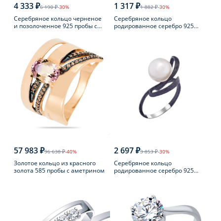
4 333 ₽
1 317 ₽
6 190 ₽
-30%
1 882 ₽
-30%
Серебряное кольцо черненое
Серебряное кольцо
и позолоченное 925 пробы с
родированное серебро 925
янтарем
пробы с аметистом
57 983 ₽
2 697 ₽
96 638 ₽
-40%
3 853 ₽
-30%
Золотое кольцо из красного
Серебряное кольцо
золота 585 пробы с аметрином
родированное серебро 925
пробы с жемчугом