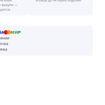
онечную
кольца до четырех изделий
е выкупе —
щается.
чении
очка
тежа