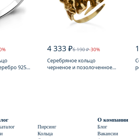
4 333 ₽
1
30%
6 190 ₽
-30%
ьцо
Серебряное кольцо
С
еребро 925
черненое и позолоченное
р
ом
925 пробы с янтарем
п
лог
О компании
каталог
Пирсинг
Блог
ги
Кольца
Вакансии