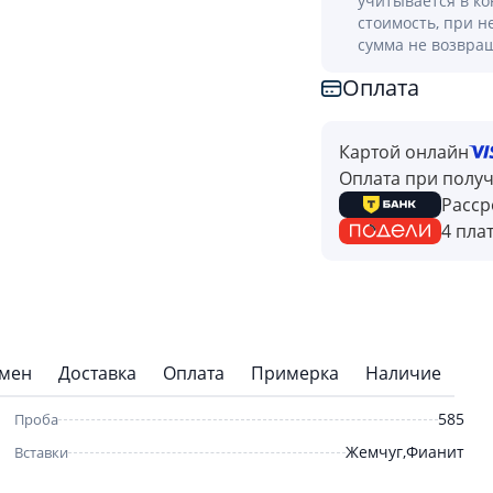
учитывается в к
стоимость, при н
сумма не возвра
Оплата
Картой онлайн
Оплата при полу
Расср
4 пла
бмен
Доставка
Оплата
Примерка
Наличие
585
Проба
Жемчуг,Фианит
Вставки