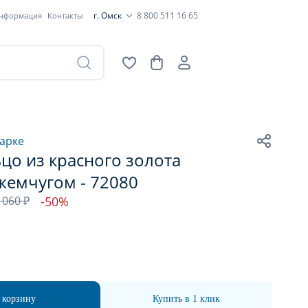
г. Омск
8 800 511 16 65
информация
Контакты
арке
цо из красного золота
жемчугом - 72080
 060 ₽
-50%
 корзину
Купить в 1 клик