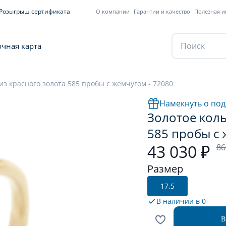
Розыгрыш сертификата
О компании
Гарантии и качество
Полезная 
чная карта
из красного золота 585 пробы с жемчугом - 72080
Намекнуть о под
Золотое коль
585 пробы с 
43 030 ₽
86
Размер
17.5
В наличии в
0
В