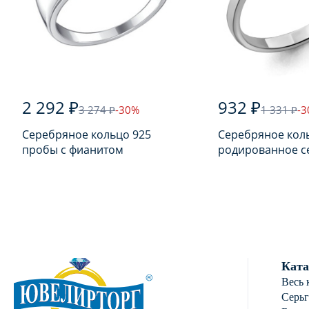
2 292 ₽
932 ₽
3 274 ₽
-30%
1 331 ₽
-
Серебряное кольцо 925
Серебряное кол
пробы с фианитом
родированное с
пробы с фианит
Ката
Весь 
Серь