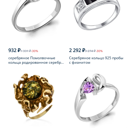
932 ₽
2 292 ₽
1 331 ₽
-30%
3 274 ₽
-30%
серебряное Помолвочные
Серебряное кольцо 925 пробы
кольца родированное серебро
с фианитом
925 пробы с фианитом