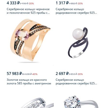
4 333 ₽
1 317 ₽
6 190 ₽
-30%
1 882 ₽
-30%
Серебряное кольцо черненое
Серебряное кольцо
и позолоченное 925 пробы с
родированное серебро 925
янтарем
пробы с аметистом
57 983 ₽
2 697 ₽
96 638 ₽
-40%
3 853 ₽
-30%
Золотое кольцо из красного
Серебряное кольцо
золота 585 пробы с аметрином
родированное серебро 925
пробы с жемчугом