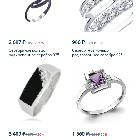
2 697 ₽
966 ₽
3 853 ₽
-30%
1 380 ₽
-30%
Серебряное кольцо
Серебряное кольцо
родированное серебро 925
родированное серебро 925
пробы с жемчугом
пробы с фианитом
3 409 ₽
1 560 ₽
4 870 ₽
-30%
2 228 ₽
-30%