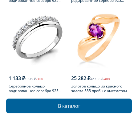
родированное серебро 925
родированное серебро 925
пробы с бриллиантом
пробы с агатом
1 133 ₽
25 282 ₽
1 619 ₽
-30%
42 136 ₽
-40%
Серебряное кольцо
Золотое кольцо из красного
родированное серебро 925
золота 585 пробы с аметистом
пробы с фианитом
В каталог