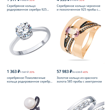
1 882 ₽
-30%
6 190 ₽
-30%
Серебряное кольцо
Серебряное кольцо черненое
родированное серебро 925
и позолоченное 925 пробы с
пробы с аметистом
янтарем
1 363 ₽
57 983 ₽
1 947 ₽
-30%
96 638 ₽
-40%
серебряное Помолвочные
Золотое кольцо из красного
кольца родированное серебро
золота 585 пробы с аметрином
925 пробы с фианитом