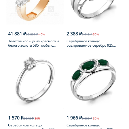
41 881 ₽
2 388 ₽
69 801 ₽
-40%
3 412 ₽
-30%
Золотое кольцо из красного и
Серебряное кольцо
белого золота 585 пробы с
родированное серебро 925
фианитом
пробы с фианитом
1 570 ₽
1 966 ₽
2 243 ₽
-30%
2 809 ₽
-30%
Серебряное кольцо
Серебряное кольцо