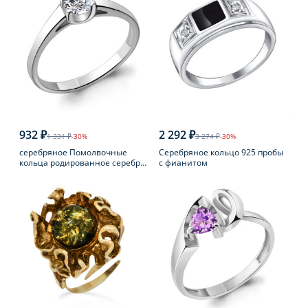
932 ₽
2 292 ₽
1 331 ₽
-30%
3 274 ₽
-30%
серебряное Помолвочные
Серебряное кольцо 925 пробы
кольца родированное серебро
с фианитом
925 пробы с фианитом