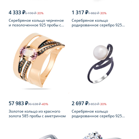
4 333 ₽
1 317 ₽
6 190 ₽
-30%
1 882 ₽
-30%
Серебряное кольцо черненое
Серебряное кольцо
и позолоченное 925 пробы с
родированное серебро 925
янтарем
пробы с аметистом
57 983 ₽
2 697 ₽
96 638 ₽
-40%
3 853 ₽
-30%
Золотое кольцо из красного
Серебряное кольцо
золота 585 пробы с аметрином
родированное серебро 925
пробы с жемчугом