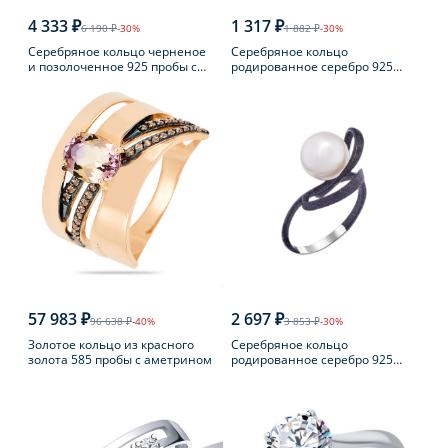
4 333 ₽
1 317 ₽
6 190 ₽
-30%
1 882 ₽
-30%
Серебряное кольцо черненое
Серебряное кольцо
и позолоченное 925 пробы с
родированное серебро 925
янтарем
пробы с аметистом
57 983 ₽
2 697 ₽
96 638 ₽
-40%
3 853 ₽
-30%
Золотое кольцо из красного
Серебряное кольцо
золота 585 пробы с аметрином
родированное серебро 925
пробы с жемчугом