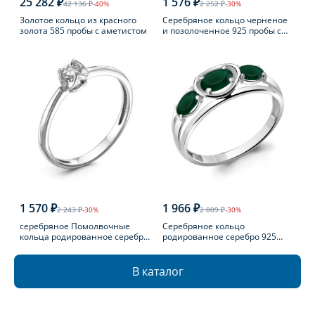
25 282 ₽
1 576 ₽
42 136 ₽
-40%
2 252 ₽
-30%
Золотое кольцо из красного
Серебряное кольцо черненое
золота 585 пробы с аметистом
и позолоченное 925 пробы с
фианитом
1 570 ₽
1 966 ₽
2 243 ₽
-30%
2 809 ₽
-30%
серебряное Помолвочные
Серебряное кольцо
кольца родированное серебро
родированное серебро 925
925 пробы с бриллиантом
пробы с агатом
В каталог