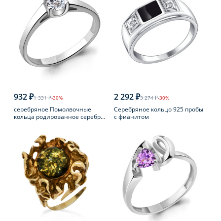
932 ₽
2 292 ₽
1 331 ₽
-30%
3 274 ₽
-30%
серебряное Помолвочные
Серебряное кольцо 925 пробы
кольца родированное серебро
с фианитом
925 пробы с фианитом