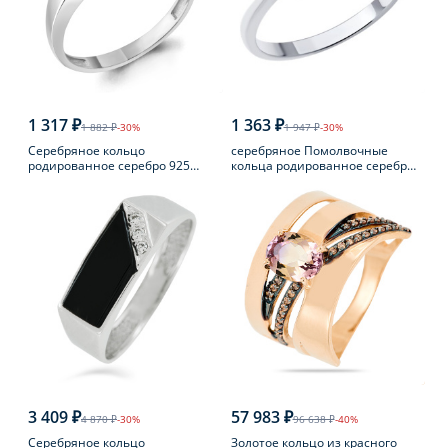
1 317 ₽
1 363 ₽
1 882 ₽
-30%
1 947 ₽
-30%
Серебряное кольцо
серебряное Помолвочные
родированное серебро 925
кольца родированное серебро
пробы с аметистом
925 пробы с фианитом
3 409 ₽
57 983 ₽
4 870 ₽
-30%
96 638 ₽
-40%
Серебряное кольцо
Золотое кольцо из красного