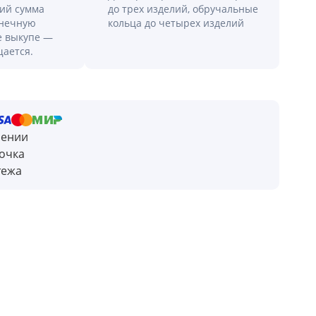
лий сумма
до трех изделий, обручальные
онечную
кольца до четырех изделий
е выкупе —
щается.
чении
очка
тежа