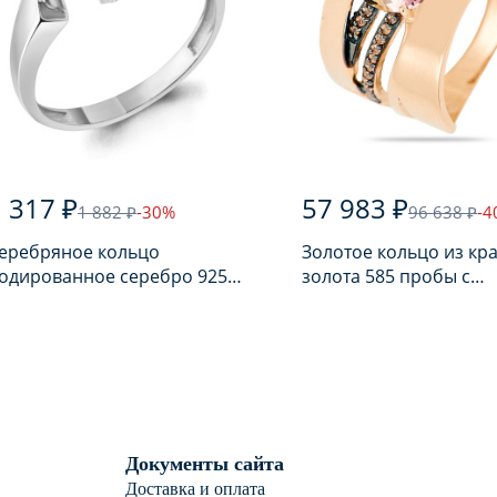
 317 ₽
57 983 ₽
1 882 ₽
-30%
96 638 ₽
-4
еребряное кольцо
Золотое кольцо из кр
одированное серебро 925
золота 585 пробы с
робы с аметистом
аметрином
Документы сайта
Доставка и оплата