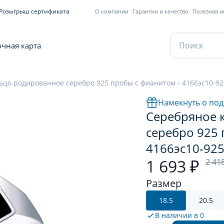
Розыгрыш сертификата
О компании
Гарантии и качество
Полезная 
чная карта
ьцо родированное серебро 925 пробы с фианитом - 4166эс10-92
Намекнуть о под
Серебряное 
серебро 925 
4166эс10-92
1 693 ₽
2 41
Размер
18.5
20.5
В наличии в
0