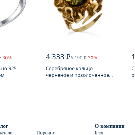
4 333 ₽
1
₽
-30%
6 190 ₽
-30%
ьцо 925
Серебряное кольцо
С
ом
черненое и позолоченное
р
925 пробы с янтарем
п
лог
О компании
каталог
Пирсинг
Блог