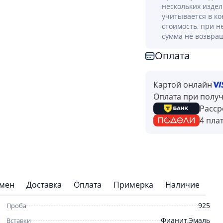
нескольких изде
учитывается в к
стоимость, при н
сумма не возвра
Оплата
Картой онлайн
Оплата при полу
Расср
4 пла
бмен
Доставка
Оплата
Примерка
Наличие
925
Проба
Фианит,Эмаль
Вставки