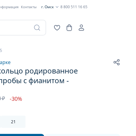
г. Омск
8 800 511 16 65
информация
Контакты
5
арке
кольцо родированное
пробы с фианитом -
5
8 ₽
-30%
21