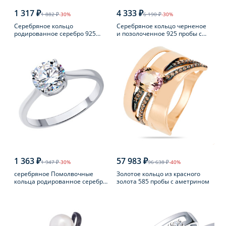
1 317 ₽
4 333 ₽
1 882 ₽
-30%
6 190 ₽
-30%
Серебряное кольцо
Серебряное кольцо черненое
родированное серебро 925
и позолоченное 925 пробы с
пробы с аметистом
янтарем
1 363 ₽
57 983 ₽
1 947 ₽
-30%
96 638 ₽
-40%
серебряное Помолвочные
Золотое кольцо из красного
кольца родированное серебро
золота 585 пробы с аметрином
925 пробы с фианитом