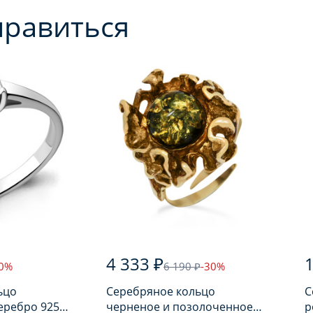
нравиться
4 333 ₽
1
30%
6 190 ₽
-30%
ьцо
Серебряное кольцо
С
еребро 925
черненое и позолоченное
р