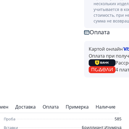
нескольких изде
учитывается в к
стоимость, при н
сумма не возвра
Оплата
Картой онлайн
Оплата при полу
Расср
4 пла
бмен
Доставка
Оплата
Примерка
Наличие
585
Проба
Бриллиант,Изумруд
Вставки