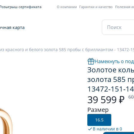
Розыгрыш сертификата
О компании
Гарантии и качество
Полезная 
чная карта
из красного и белого золота 585 пробы с бриллиантом - 13472-1
Намекнуть о под
Золотое коль
золота 585 п
13472-151-14
39 599 ₽
60
Размер
16.5
В наличии в
0