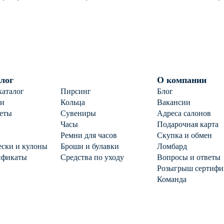
ом
925 пробы с янтарем
п
лог
О компании
каталог
Пирсинг
Блог
ги
Кольца
Вакансии
еты
Сувениры
Адреса салонов
Часы
Подарочная карта
Ремни для часов
Скупка и обмен
ски и кулоны
Броши и булавки
Ломбард
ификаты
Средства по уходу
Вопросы и ответы
Розыгрыш сертифи
Команда