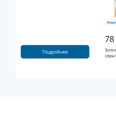
Акци
78
Золо
Подробнее
серьг
белог
проб