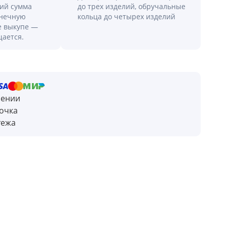
лий сумма
до трех изделий, обручальные
онечную
кольца до четырех изделий
е выкупе —
щается.
чении
очка
тежа