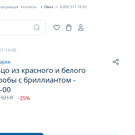
г. Омск
8 800 511 16 65
информация
Контакты
51-14-00
арке
цо из красного и белого
робы с бриллиантом -
-00
 921 ₽
-35%