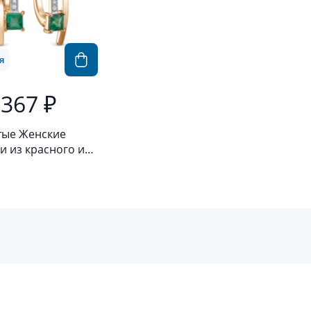
я
 367 ₽
тые Женские
и из красного и
о золота 585
ы с бриллиантом