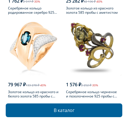
1 762 ₽
25 282 ₽
2 517 ₽
-30%
42 136 ₽
-40%
Серебряное кольцо
Золотое кольцо из красного
родированное серебро 925
золота 585 пробы с аметистом
пробы с фианитом
79 967 ₽
1 576 ₽
133 278 ₽
-40%
2 252 ₽
-30%
Золотое кольцо из красного и
Серебряное кольцо черненое
белого золота 585 пробы с
и позолоченное 925 пробы с
топазом Лондон
фианитом
В каталог