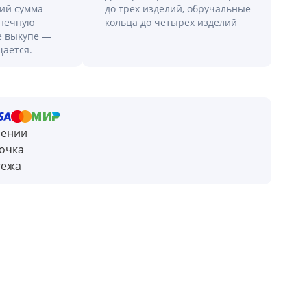
лий сумма
до трех изделий, обручальные
онечную
кольца до четырех изделий
е выкупе —
щается.
чении
очка
тежа