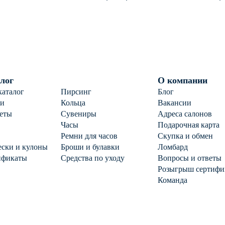
арем
серебро 925 пробы с
п
фианитом
лог
О компании
каталог
Пирсинг
Блог
ги
Кольца
Вакансии
еты
Сувениры
Адреса салонов
Часы
Подарочная карта
Ремни для часов
Скупка и обмен
ски и кулоны
Броши и булавки
Ломбард
ификаты
Средства по уходу
Вопросы и ответы
Розыгрыш сертифи
Команда