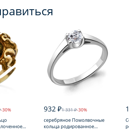
нравиться
932 ₽
1
₽
-30%
1 331 ₽
-30%
ьцо
серебряное Помолвочные
С
олоченное
кольца родированное
р