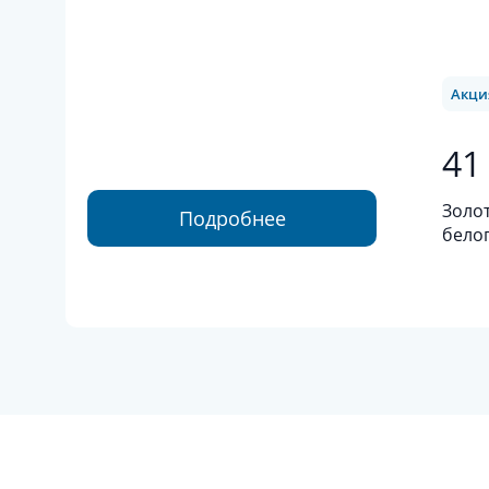
Акци
41
Золот
Подробнее
белог
проб