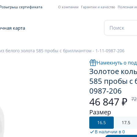
Розыгрыш сертификата
О компании
Гарантии и качество
Полезная 
чная карта
из белого золота 585 пробы с бриллиантом - 1-11-0987-206
Намекнуть о под
Золотое коль
585 пробы с 
0987-206
46 847 ₽
72
Размер
16.5
17.5
В наличии в
0