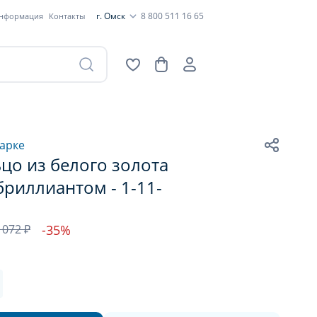
г. Омск
8 800 511 16 65
информация
Контакты
арке
цо из белого золота
бриллиантом - 1-11-
 072 ₽
-35%