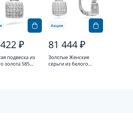
я
Акция
 422 ₽
81 444 ₽
ая подвеска из
Золотые Женские
о золота 585
серьги из белого
ы с бриллиантом
золота 585 пробы с
бриллиантом