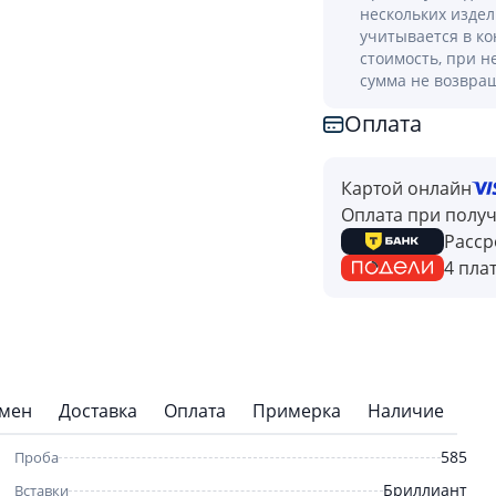
нескольких изде
учитывается в к
стоимость, при н
сумма не возвра
Оплата
Картой онлайн
Оплата при полу
Расср
4 пла
бмен
Доставка
Оплата
Примерка
Наличие
585
Проба
Бриллиант
Вставки