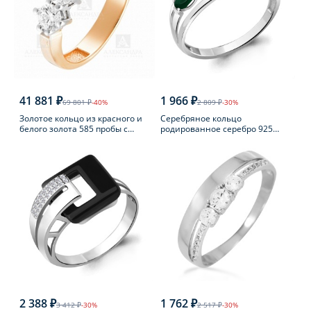
41 881 ₽
1 966 ₽
69 801 ₽
-40%
2 809 ₽
-30%
Золотое кольцо из красного и
Серебряное кольцо
белого золота 585 пробы с
родированное серебро 925
фианитом
пробы с агатом
2 388 ₽
1 762 ₽
3 412 ₽
-30%
2 517 ₽
-30%